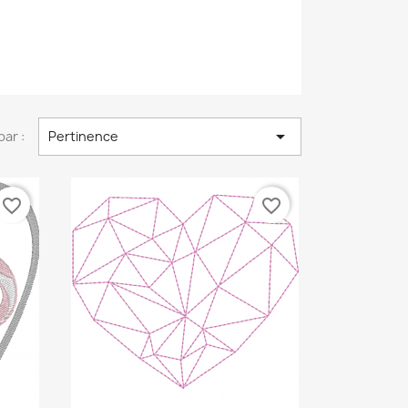

par :
Pertinence
favorite_border
favorite_border