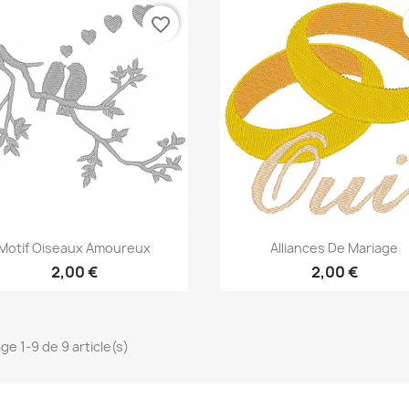
favorite_border
Aperçu rapide
Aperçu rapide


Motif Oiseaux Amoureux
Alliances De Mariage
2,00 €
2,00 €
ge 1-9 de 9 article(s)