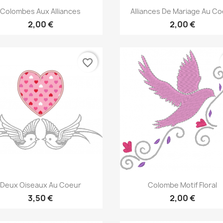
Aperçu rapide
Aperçu rapide


Colombes Aux Alliances
Alliances De Mariage Au C
2,00 €
2,00 €
favorite_border
Aperçu rapide
Aperçu rapide


Deux Oiseaux Au Coeur
Colombe Motif Floral
3,50 €
2,00 €