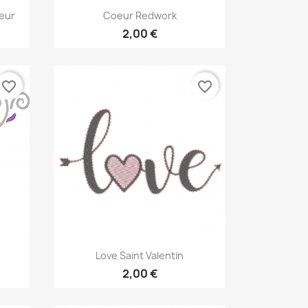
Aperçu rapide

oeur
Coeur Redwork
2,00 €
favorite_border
favorite_border
Aperçu rapide

Love Saint Valentin
2,00 €