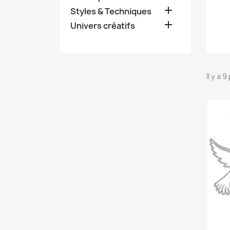

Styles & Techniques

Univers créatifs
Il y a 