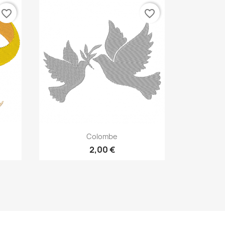
favorite_border
favorite_border
Aperçu rapide

Colombe
2,00 €