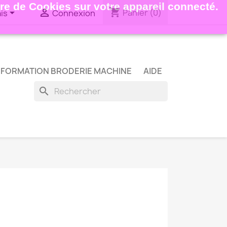
ture de Cookies sur votre appareil connecté.
shopping_cart


Panier
(0)
is
Connexion
FORMATION BRODERIE MACHINE
AIDE
search