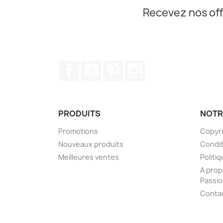
Recevez nos off
Facebook
YouTube
Pinterest
Instagram
PRODUITS
NOTR
Promotions
Copyr
Nouveaux produits
Condit
Meilleures ventes
Politiq
A prop
Passi
Conta