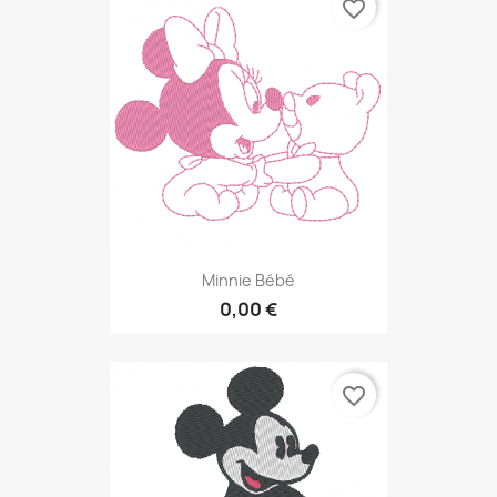
favorite_border
Minnie Bébé
0,00 €
favorite_border