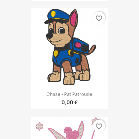
favorite_border
Chase - Pat Patrouille
0,00 €
favorite_border