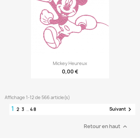
Mickey Heureux
0,00 €
Affichage 1-12 de 566 article(s)
1

Suivant
2
3
…
48
Retour en haut
