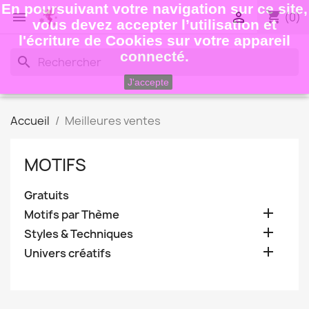
En poursuivant votre navigation sur ce site,
shopping_cart


(0)
vous devez accepter l’utilisation et
l'écriture de Cookies sur votre appareil
connecté.
search
J'accepte
Accueil
Meilleures ventes
MOTIFS
Gratuits

Motifs par Thème

Styles & Techniques

Univers créatifs