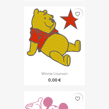
favorite_border
Winnie L'ourson
0,00 €
favorite_border