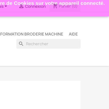
ture de Cookies sur votre appareil connecté.
shopping_cart


Panier
(0)
is
Connexion
FORMATION BRODERIE MACHINE
AIDE
search