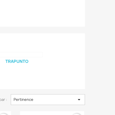
TRAPUNTO

par :
Pertinence