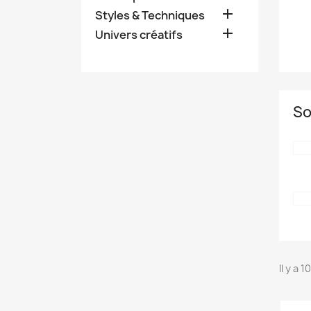

Styles & Techniques

Univers créatifs
So
Il y a 