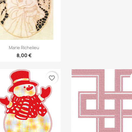
Aperçu rapide

Marie Richelieu
8,00 €
favorite_border