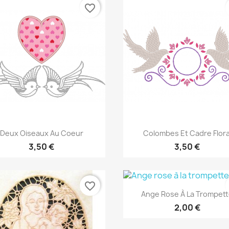
favorite_border
Aperçu rapide
Aperçu rapide


Deux Oiseaux Au Coeur
Colombes Et Cadre Flora
3,50 €
3,50 €
favorite_border
Aperçu rapide

Ange Rose À La Trompet
2,00 €