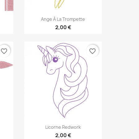
Aperçu rapide

Ange À La Trompette
2,00 €
favorite_border
favorite_border
Aperçu rapide

Licorne Redwork
2,00 €