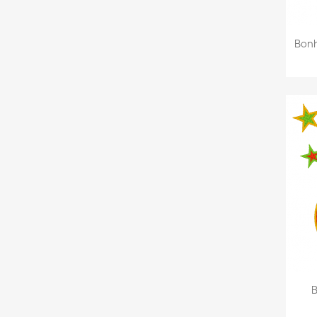
Bonh
B