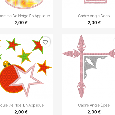
Aperçu rapide
Aperçu rapide


omme De Neige En Appliqué
Cadre Angle Deco
2,00 €
2,00 €
favorite_border
Aperçu rapide
Aperçu rapide


oule De Noël En Appliqué
Cadre Angle Épée
2,00 €
2,00 €