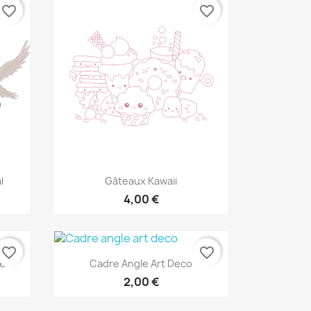
favorite_border
favorite_border
Aperçu rapide

l
Gâteaux Kawaii
4,00 €
favorite_border
favorite_border
Aperçu rapide

te
Cadre Angle Art Deco
2,00 €