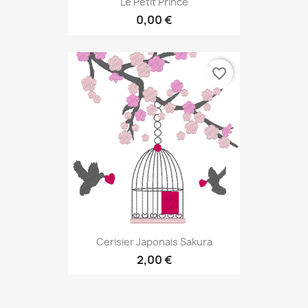
Le Petit Prince
0,00 €
favorite_border
Cerisier Japonais Sakura
2,00 €