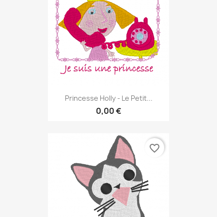
Princesse Holly - Le Petit...
0,00 €
favorite_border