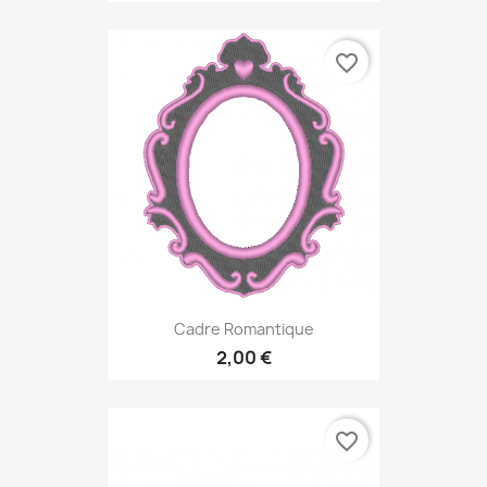
favorite_border
Cadre Romantique
2,00 €
favorite_border