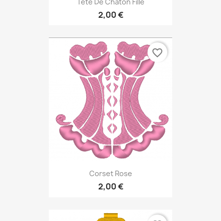
Tête De Chaton Fille
2,00 €
favorite_border
Corset Rose
2,00 €