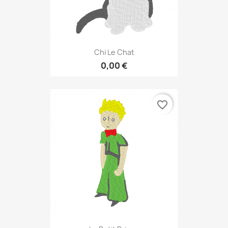
Chi Le Chat
0,00 €
favorite_border