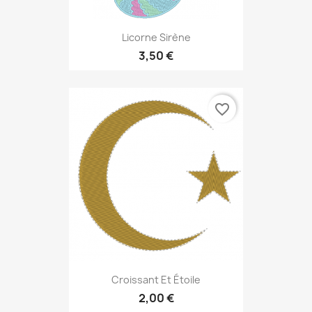
Licorne Sirène
3,50 €
favorite_border
Croissant Et Étoile
2,00 €