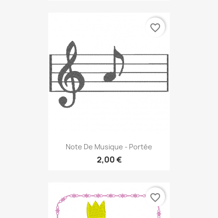
favorite_border
Note De Musique - Portée
2,00 €
favorite_border