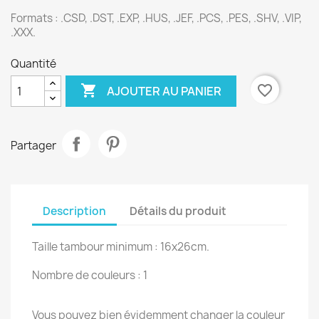
Formats :
.CSD, .DST, .EXP, .HUS, .JEF, .PCS, .PES, .SHV, .VIP,
.XXX.
Quantité

favorite_border
AJOUTER AU PANIER
Partager
Description
Détails du produit
Taille tambour minimum : 16x26cm.
Nombre de couleurs : 1
Vous pouvez bien évidemment changer la couleur