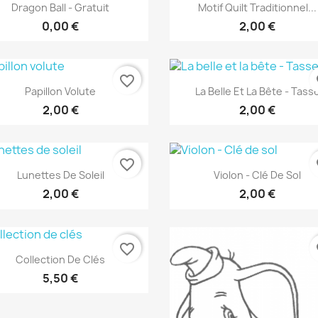
Aperçu rapide
Aperçu rapide


Dragon Ball - Gratuit
Motif Quilt Traditionnel...
0,00 €
2,00 €
favorite_border
fa
Aperçu rapide
Aperçu rapide


Papillon Volute
La Belle Et La Bête - Tass
2,00 €
2,00 €
favorite_border
fa
Aperçu rapide
Aperçu rapide


Lunettes De Soleil
Violon - Clé De Sol
2,00 €
2,00 €
favorite_border
fa
Aperçu rapide

Collection De Clés
5,50 €