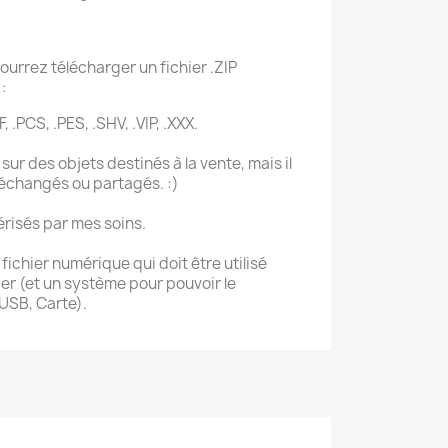
ourrez télécharger un fichier .ZIP
:
, .PCS, .PES, .SHV, .VIP, .XXX.
sur des objets destinés à la vente, mais il
 échangés ou partagés. :)
érisés par mes soins.
ichier numérique qui doit être utilisé
r (et un système pour pouvoir le
 USB, Carte).