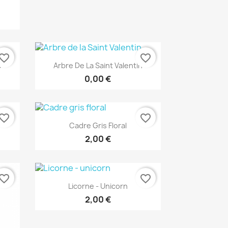
vorite_border
favorite_border
Aperçu rapide

e
Arbre De La Saint Valentin
0,00 €
vorite_border
favorite_border
Aperçu rapide

Cadre Gris Floral
2,00 €
vorite_border
favorite_border
Aperçu rapide

Licorne - Unicorn
2,00 €