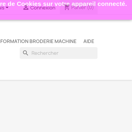
ture de Cookies sur votre appareil connecté.
shopping_cart


Panier
(0)
is
Connexion
FORMATION BRODERIE MACHINE
AIDE
search