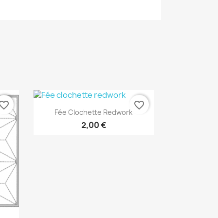
vorite_border
favorite_border
Aperçu rapide

Fée Clochette Redwork
2,00 €