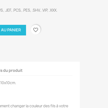
S, .JEF, .PCS, .PES, .SHV, .VIP, .XXX.
favorite_border
 AU PANIER
ls du produit
 10x10cm.
ent changer la couleur des fils à votre