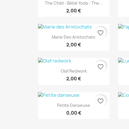
Aperçu rapide

The Child - Bébé Yoda - The...
2,00 €
favorite_border
Aperçu rapide

Marie Des Aristochats
2,00 €
favorite_border
Aperçu rapide

Olaf Redwork
2,00 €
favorite_border
Aperçu rapide

Petite Danseuse
0,00 €