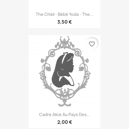
The Child - Bébé Yoda - The...
3,50 €
favorite_border
Cadre Alice Au Pays Des...
2,00 €