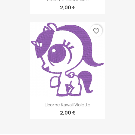
2,00 €
favorite_border
Licorne Kawaii Violette
2,00 €