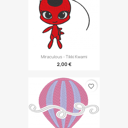
Miraculous - Tikki Kwami
2,00 €
favorite_border