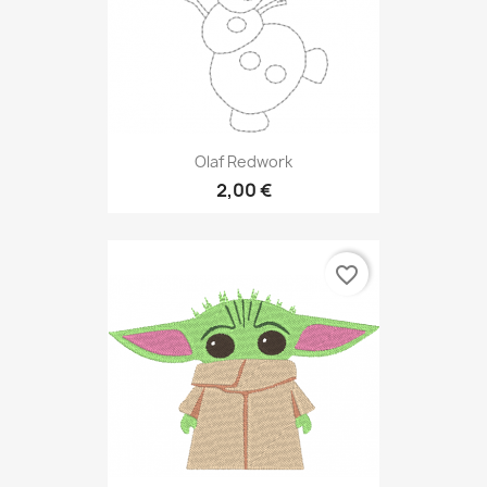
Olaf Redwork
2,00 €
favorite_border