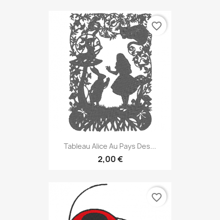
favorite_border
Tableau Alice Au Pays Des...
2,00 €
favorite_border