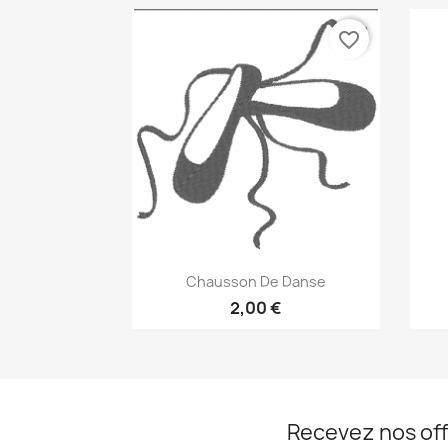
favorite_border
Aperçu rapide

Chausson De Danse
2,00 €
Recevez nos off