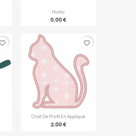
Aperçu rapide

Husky
0,00 €
vorite_border
favorite_border
Aperçu rapide

Chat De Profil En Appliqué
2,00 €