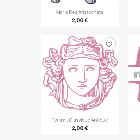
Aperçu rapide

Marie Des Aristochats
2,00 €
favorite_border
Aperçu rapide

Portrait Classique Antique
2,00 €