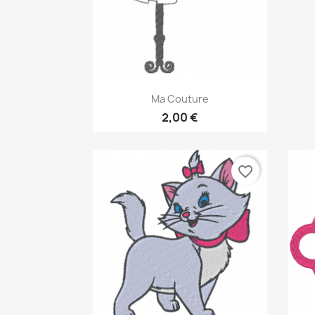
Aperçu rapide

Ma Couture
2,00 €
favorite_border