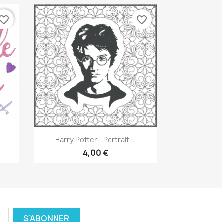
vorite_border
favorite_border
Aperçu rapide

Harry Potter - Portrait...
4,00 €