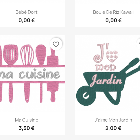
Aperçu rapide
Aperçu rapide


Bébé Dort
Boule De Riz Kawaii
0,00 €
0,00 €
favorite_border
fa
Aperçu rapide
Aperçu rapide


Ma Cuisine
J'aime Mon Jardin
3,50 €
2,00 €