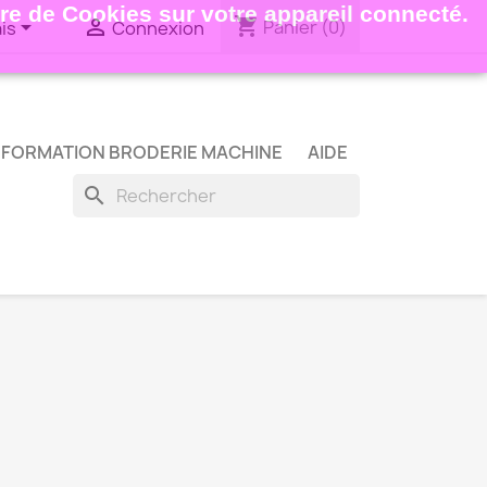
ture de Cookies sur votre appareil connecté.
shopping_cart


Panier
(0)
is
Connexion
FORMATION BRODERIE MACHINE
AIDE
search