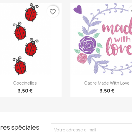
favorite_border
fa
Aperçu rapide
Aperçu rapide


Coccinelles
Cadre Made With Love
3,50 €
3,50 €
res spéciales