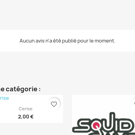
Aucun avis n'a été publié pour le moment.
e catégorie :
favorite_border
fa
Aperçu rapide

Cerise
2,00 €