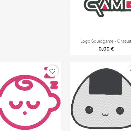
Aperçu rapide

Logo Squidgame - Gratui
0,00 €
favorite_border
fa