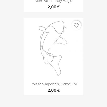
Mon Petit Poney Magie
2,00 €
favorite_border
Poisson Japonais, Carpe Koï
2,00 €