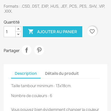
Formats :
.CSD, .DST, .EXP, .HUS, .JEF, .PCS, .PES, .SHV, .VIP,
.XXX.
Quantité

favorite_border
AJOUTER AU PANIER
Partager
Description
Détails du produit
Taille tambour minimum : 13x18cm.
Nombre de couleurs : 6
Vous pouvez bien évidemment changer la couleur