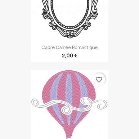
Cadre Camée Romantique
2,00 €
favorite_border