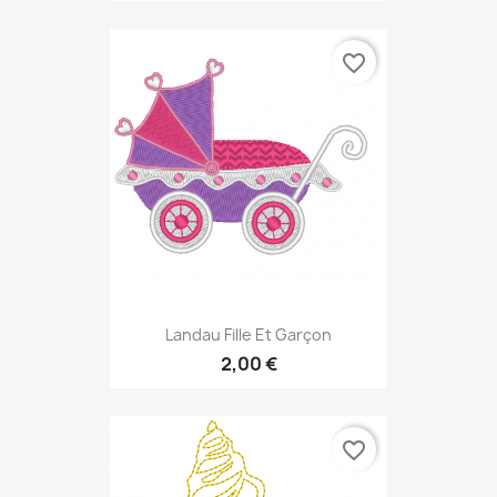
favorite_border
Landau Fille Et Garçon
2,00 €
favorite_border