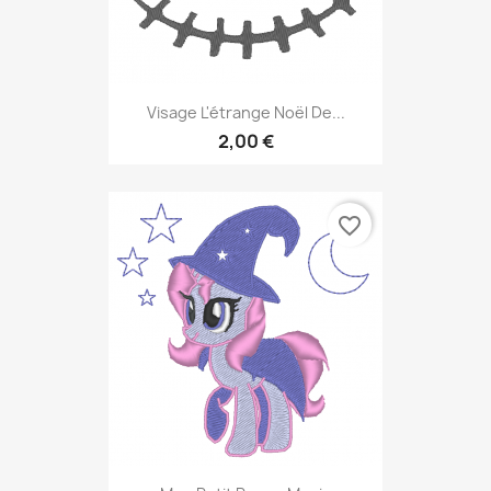
Visage L'étrange Noël De...
2,00 €
favorite_border