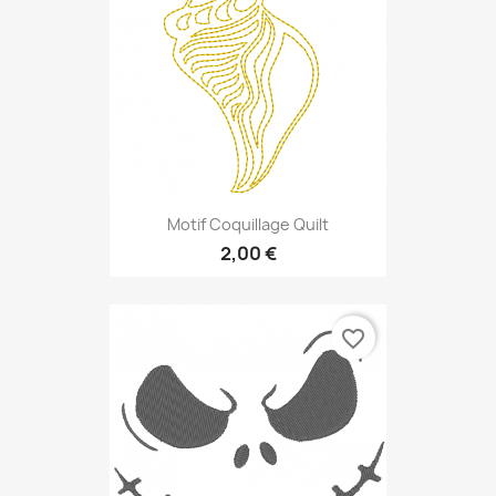
Motif Coquillage Quilt
2,00 €
favorite_border