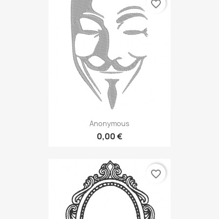
favorite_border
Anonymous
0,00 €
favorite_border