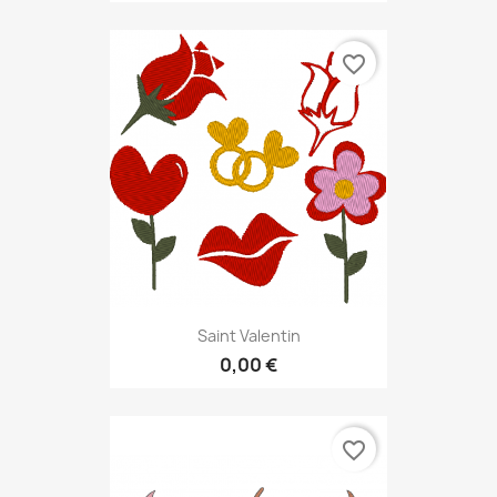
favorite_border
Saint Valentin
0,00 €
favorite_border