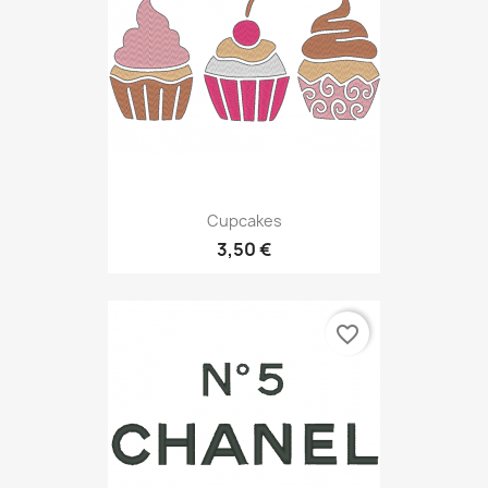
Cupcakes
3,50 €
favorite_border