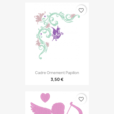
favorite_border
Cadre Ornement Papillon
3,50 €
favorite_border