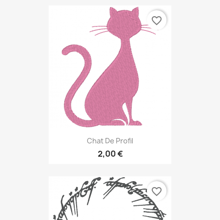
favorite_border
Chat De Profil
2,00 €
favorite_border