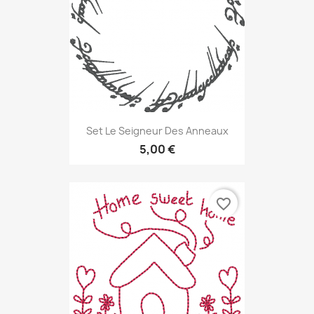
Set Le Seigneur Des Anneaux
5,00 €
favorite_border