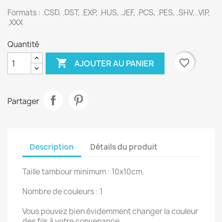
Formats : .CSD, .DST, .EXP, .HUS, .JEF, .PCS, .PES, .SHV, .VIP,
.XXX
Quantité

favorite_border
AJOUTER AU PANIER
Partager
Description
Détails du produit
Taille tambour minimum : 10x10cm.
Nombre de couleurs : 1
Vous pouvez bien évidemment changer la couleur
des fils à votre convenance.