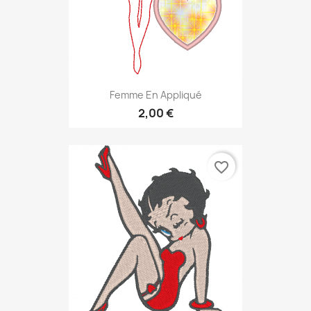
Femme En Appliqué
2,00 €
favorite_border