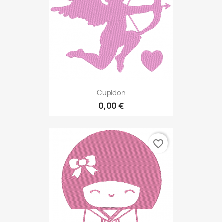
Cupidon
0,00 €
favorite_border