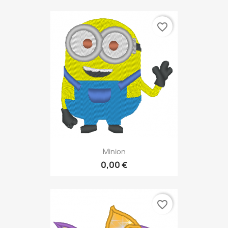
favorite_border
Minion
0,00 €
favorite_border