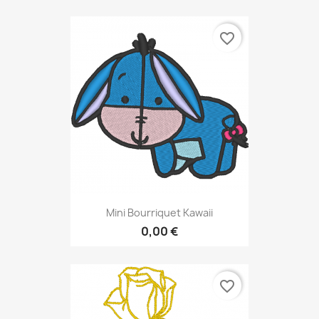
favorite_border
Mini Bourriquet Kawaii
0,00 €
favorite_border