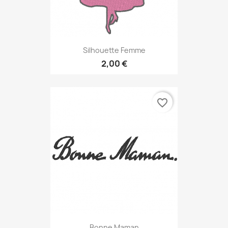
Silhouette Femme
2,00 €
favorite_border
Bonne Maman