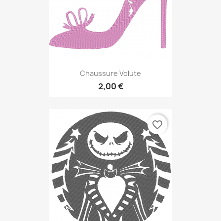
Chaussure Volute
2,00 €
favorite_border