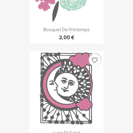
Bouquet De Printemps
2,00 €
favorite_border
Lune Et Soleil