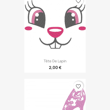
favorite_border
Tête De Lapin
2,00 €
favorite_border