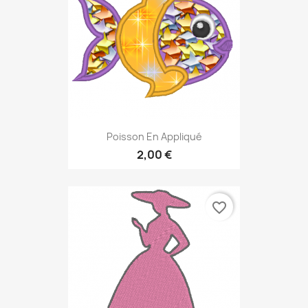
Poisson En Appliqué
2,00 €
favorite_border