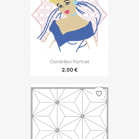
Cendrillon Portrait
2,00 €
favorite_border