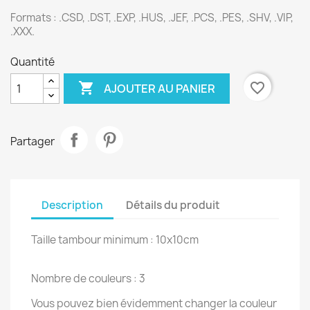
Formats :
.CSD, .DST, .EXP, .HUS, .JEF, .PCS, .PES, .SHV, .VIP,
.XXX.
Quantité

favorite_border
AJOUTER AU PANIER
Partager
Description
Détails du produit
Taille tambour minimum : 10x10cm
Nombre de couleurs : 3
Vous pouvez bien évidemment changer la couleur