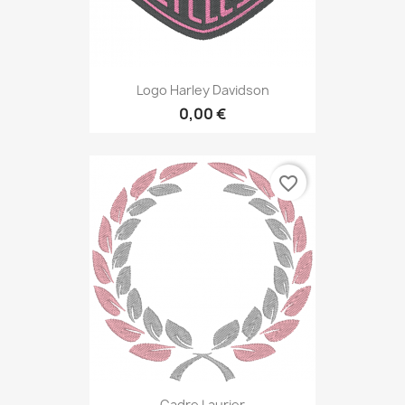
Logo Harley Davidson
0,00 €
favorite_border
Cadre Laurier