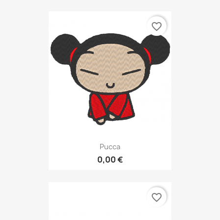
favorite_border
Pucca
0,00 €
favorite_border