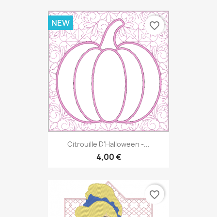
NEW
favorite_border
Citrouille D'Halloween -...
4,00 €
favorite_border