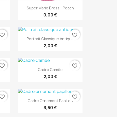
Aperçu rapide

Super Mario Bross - Peach
0,00 €
vorite_border
favorite_border
Aperçu rapide

Portrait Classique Antique
2,00 €
vorite_border
favorite_border
Aperçu rapide

Cadre Camée
2,00 €
vorite_border
favorite_border
Aperçu rapide

Cadre Ornement Papillon
3,50 €