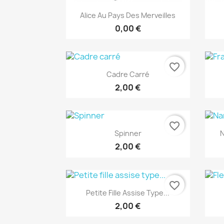
Aperçu rapide

Alice Au Pays Des Merveilles
0,00 €
favorite_border
Aperçu rapide

Cadre Carré
2,00 €
favorite_border
Aperçu rapide

Spinner
N
2,00 €
favorite_border
Aperçu rapide

Petite Fille Assise Type...
2,00 €