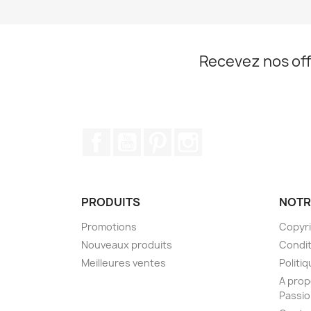
Recevez nos off
Facebook
YouTube
Pinterest
Instagram
PRODUITS
NOTR
Promotions
Copyr
Nouveaux produits
Condit
Meilleures ventes
Politiq
A prop
Passi