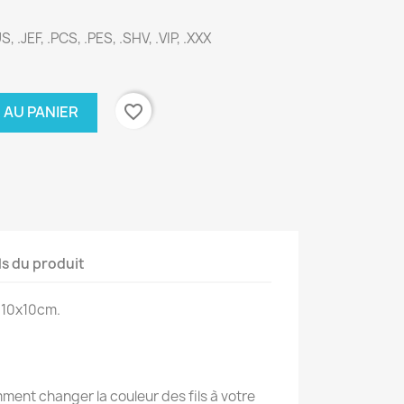
, .JEF, .PCS, .PES, .SHV, .VIP, .XXX
favorite_border
 AU PANIER
ls du produit
 10x10cm.
ent changer la couleur des fils à votre