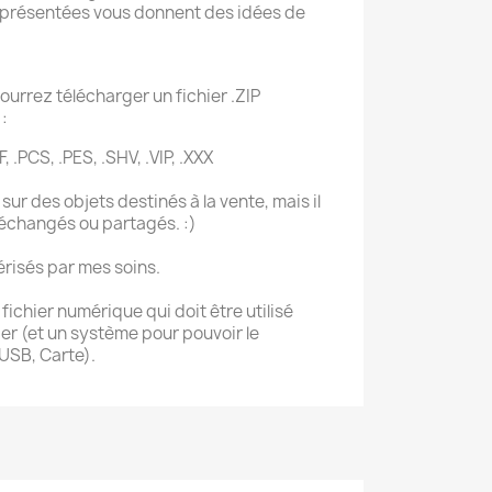
présentées vous donnent des idées de
ourrez télécharger un fichier .ZIP
:
F, .PCS, .PES, .SHV, .VIP, .XXX
sur des objets destinés à la vente, mais il
 échangés ou partagés. :)
érisés par mes soins.
ichier numérique qui doit être utilisé
r (et un système pour pouvoir le
 USB, Carte).