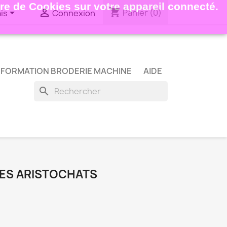
ture de Cookies sur votre appareil connecté.
shopping_cart


Panier
(0)
is
Connexion
FORMATION BRODERIE MACHINE
AIDE
search
DES ARISTOCHATS