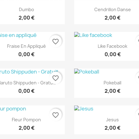
Aperçu rapide
Aperçu rapide


Dumbo
Cendrillon Danse
2,00 €
2,00 €
favorite_border
fa
Aperçu rapide
Aperçu rapide


Fraise En Appliqué
Like Facebook
0,00 €
0,00 €
favorite_border
fa
Aperçu rapide
Aperçu rapide


aruto Shippuden - Gratuit
Pokeball
0,00 €
2,00 €
favorite_border
fa
Aperçu rapide
Aperçu rapide


Fleur Pompon
Jesus
2,00 €
2,00 €