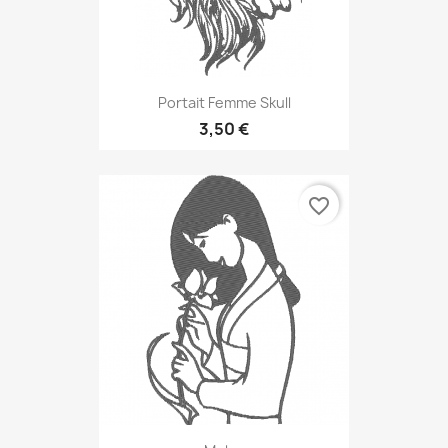
Portait Femme Skull
3,50 €
favorite_border