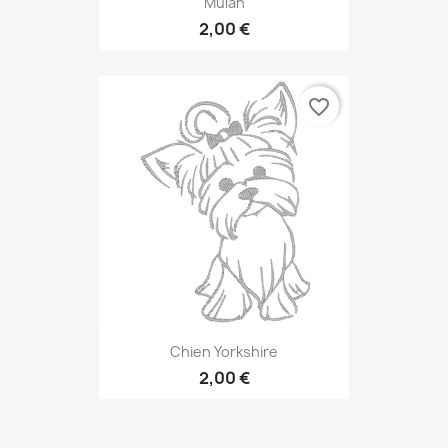
Mulan
2,00 €
favorite_border
Chien Yorkshire
2,00 €