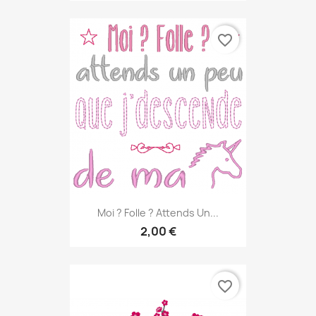
favorite_border
Moi ? Folle ? Attends Un...
2,00 €
favorite_border