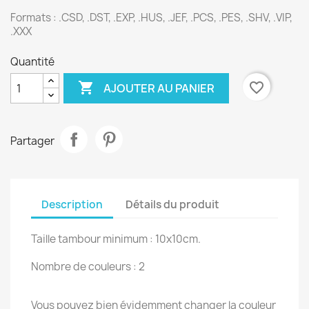
Formats : .CSD, .DST, .EXP, .HUS, .JEF, .PCS, .PES, .SHV, .VIP,
.XXX
Quantité

favorite_border
AJOUTER AU PANIER
Partager
Description
Détails du produit
Taille tambour minimum : 10x10cm.
Nombre de couleurs : 2
Vous pouvez bien évidemment changer la couleur