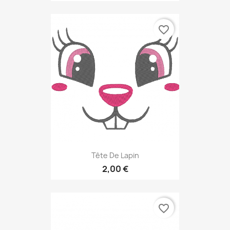
favorite_border
Tête De Lapin
2,00 €
favorite_border