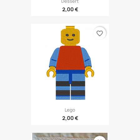
Dessert
2,00 €
favorite_border
Lego
2,00 €