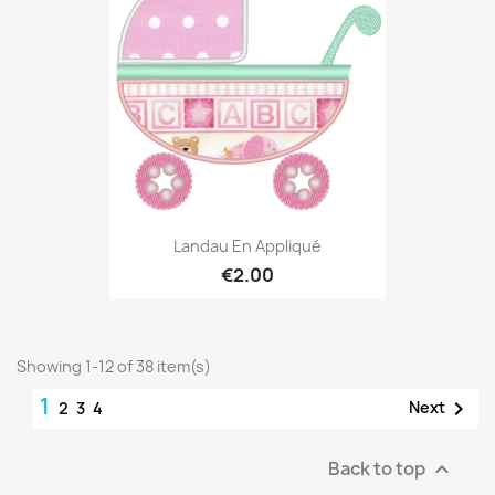
Landau En Appliqué
€2.00
Showing 1-12 of 38 item(s)
1

Next
2
3
4
Back to top
