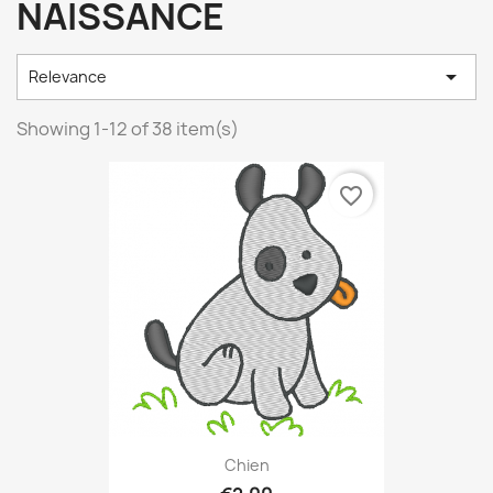
NAISSANCE

Relevance
Showing 1-12 of 38 item(s)
favorite_border
Chien