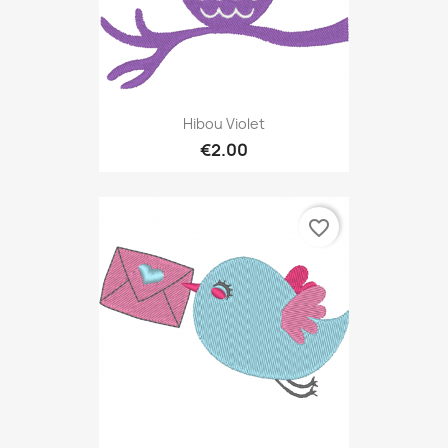
Hibou Violet
€2.00
favorite_border