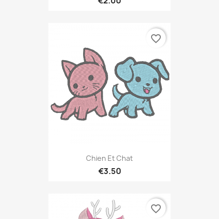
€2.00
favorite_border
Chien Et Chat
€3.50
favorite_border