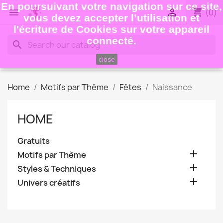
En poursuivant votre navigation sur ce site,
shopping_cart


(0)
vous devez accepter l’utilisation et
l'écriture de Cookies sur votre appareil
connecté.
search
close
Home
Motifs par Thème
Fêtes
Naissance
HOME
Gratuits

Motifs par Thème

Styles & Techniques

Univers créatifs