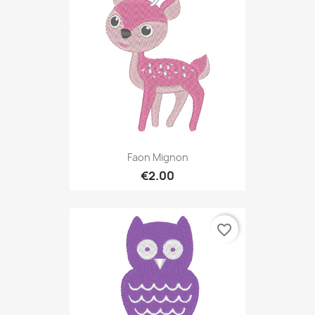
Faon Mignon
€2.00
favorite_border