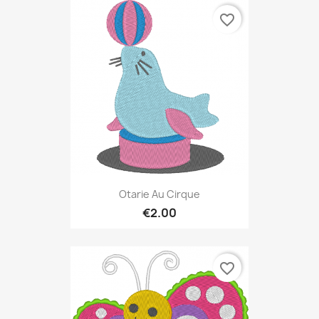
favorite_border
Otarie Au Cirque
€2.00
favorite_border