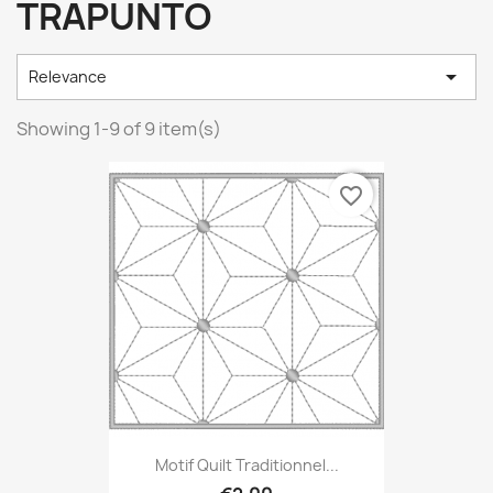
TRAPUNTO

Relevance
Showing 1-9 of 9 item(s)
favorite_border
Motif Quilt Traditionnel...