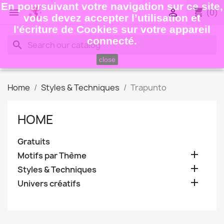
En poursuivant votre navigation sur ce site,
shopping_cart


(0)
vous devez accepter l’utilisation et
l'écriture de Cookies sur votre appareil
connecté.
search
close
Home
Styles & Techniques
Trapunto
HOME
Gratuits

Motifs par Thème

Styles & Techniques

Univers créatifs