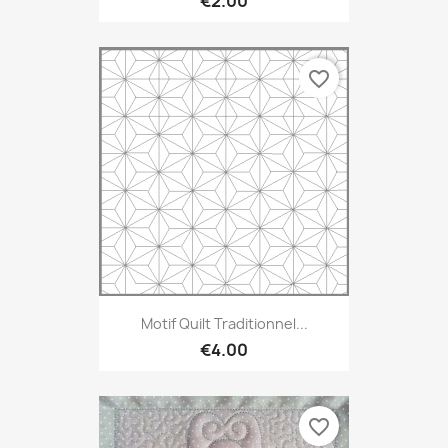
€2.00
favorite_border
Motif Quilt Traditionnel...
€4.00
favorite_border