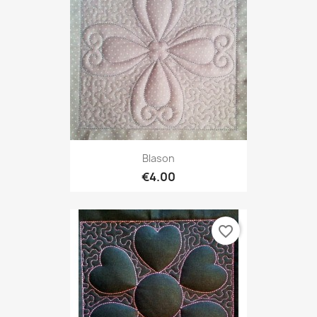
Blason
€4.00
favorite_border