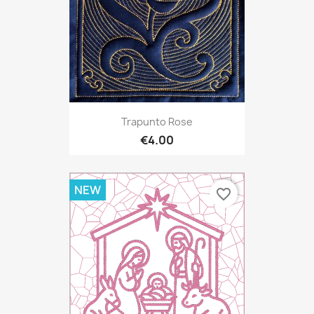
Trapunto Rose
€4.00
NEW
favorite_border