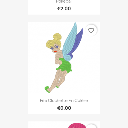
Pokeball
€2.00
favorite_border
Fée Clochette En Colère
€0.00