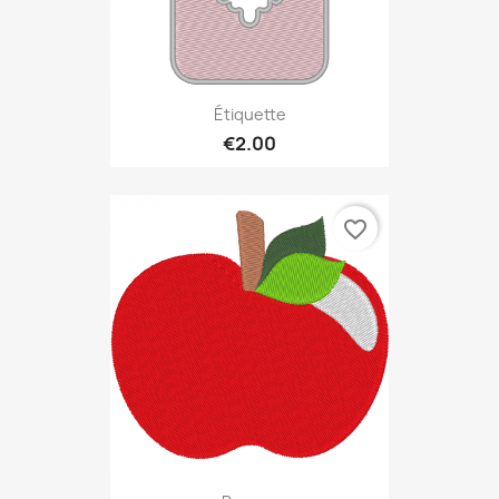
Étiquette
€2.00
favorite_border