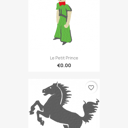
Le Petit Prince
€0.00
favorite_border