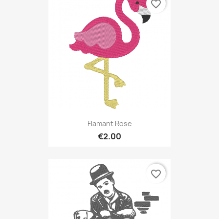
favorite_border
Flamant Rose
€2.00
favorite_border