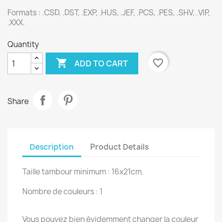
Formats :
.CSD, .DST, .EXP, .HUS, .JEF, .PCS, .PES, .SHV, .VIP,
.XXX.
Quantity

favorite_border
ADD TO CART
Share
Description
Product Details
Taille tambour minimum : 16x21cm.
Nombre de couleurs : 1
Vous pouvez bien évidemment changer la couleur