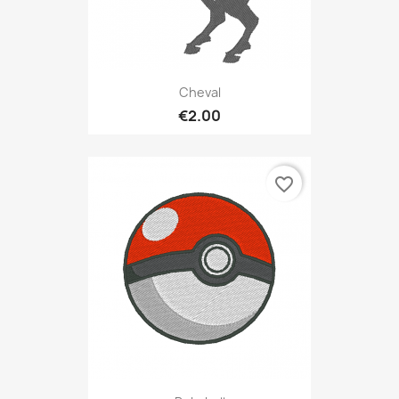
Cheval
€2.00
favorite_border