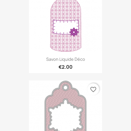
Savon Liquide Déco
€2.00
favorite_border