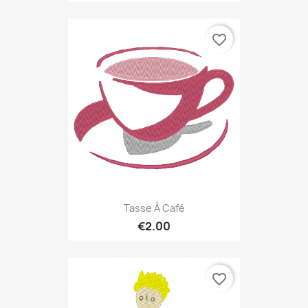
favorite_border
Tasse À Café
€2.00
favorite_border