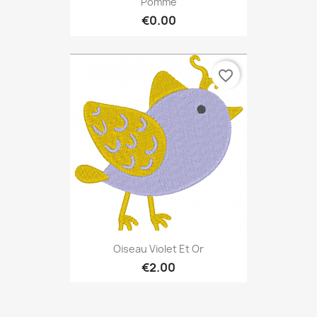
Pomme
€0.00
favorite_border
Oiseau Violet Et Or
€2.00