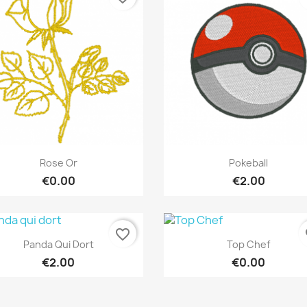
Quick view
Quick view


Rose Or
Pokeball
€0.00
€2.00
favorite_border
fa
Quick view
Quick view


Panda Qui Dort
Top Chef
€2.00
€0.00