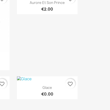
Quick view

Aurore Et Son Prince
€2.00
vorite_border
favorite_border
Quick view

Glace
€0.00