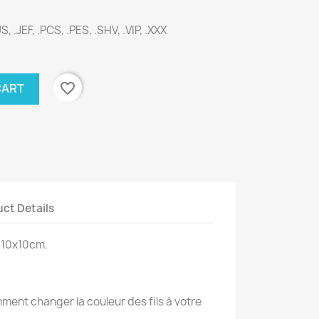
, .JEF, .PCS, .PES, .SHV, .VIP, .XXX
favorite_border
CART
ct Details
 10x10cm.
ent changer la couleur des fils à votre