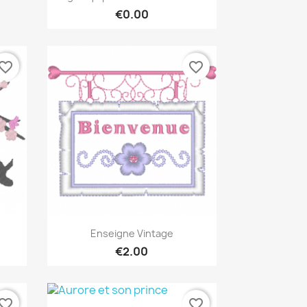
€0.00
vorite_border
favorite_border
Quick view

Enseigne Vintage
€2.00
vorite_border
favorite_border