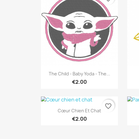
Quick view

The Child - Baby Yoda - The...
€2.00
favorite_border
Quick view

Cœur Chien Et Chat
€2.00