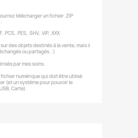
ourrez télécharger un fichier .ZIP
:
F, .PCS, .PES, .SHV, .VIP, .XXX
sur des objets destinés à la vente, mais il
 échangés ou partagés. :)
érisés par mes soins.
ichier numérique qui doit être utilisé
r (et un système pour pouvoir le
 USB, Carte).