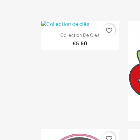
favorite_border
Quick view

Collection De Clés
€5.50
favorite_border