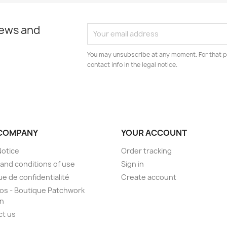
news and
You may unsubscribe at any moment. For that p
contact info in the legal notice.
COMPANY
YOUR ACCOUNT
Notice
Order tracking
and conditions of use
Sign in
ue de confidentialité
Create account
os - Boutique Patchwork
on
ct us