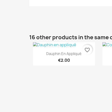
16 other products in the same 
favorite_border
Quick view

Dauphin En Appliqué
€2.00