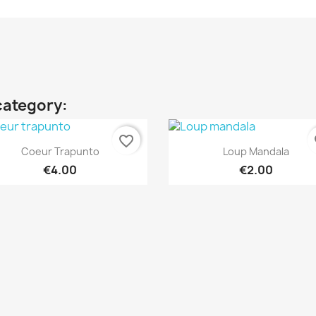
category:
favorite_border
fa
Quick view
Quick view


Coeur Trapunto
Loup Mandala
€4.00
€2.00