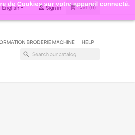
ture de Cookies sur votre appareil connecté.
shopping_cart


Cart
(0)
English
Sign in
ORMATION BRODERIE MACHINE
HELP
search