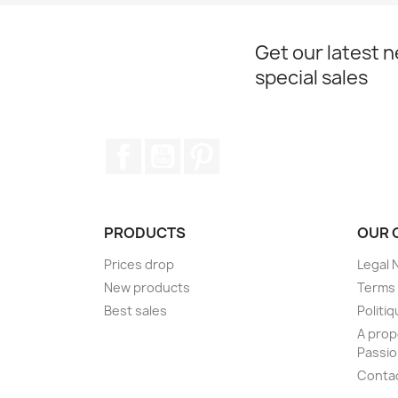
Get our latest 
special sales
Facebook
YouTube
Pinterest
PRODUCTS
OUR 
Prices drop
Legal 
New products
Terms 
Best sales
Politiq
A prop
Passi
Conta