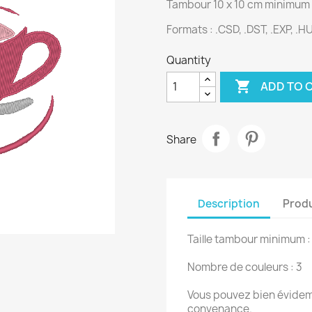
Tambour 10 x 10 cm minimum
Formats : .CSD, .DST, .EXP, .HUS
Quantity

ADD TO 
Share
Description
Produ
Taille tambour minimum :
Nombre de couleurs : 3
Vous pouvez bien évidemm
convenance.