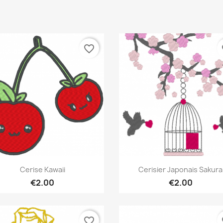
favorite_border
fa
Quick view
Quick view


Cerise Kawaii
Cerisier Japonais Sakura
€2.00
€2.00
favorite_border
fa