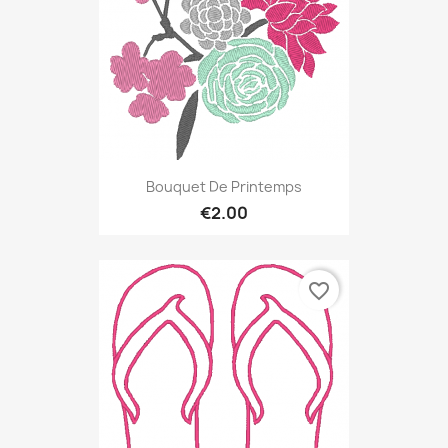
Bouquet De Printemps
€2.00
favorite_border