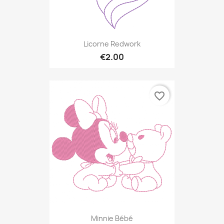
Licorne Redwork
€2.00
favorite_border
Minnie Bébé