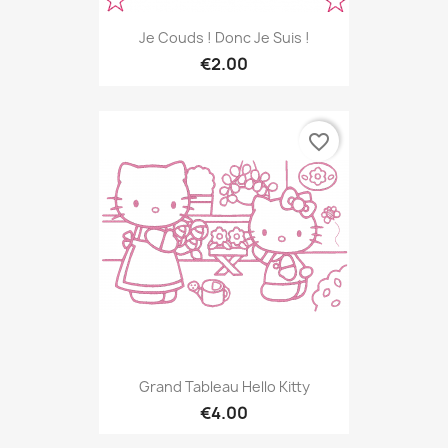
Je Couds ! Donc Je Suis !
€2.00
favorite_border
Grand Tableau Hello Kitty
€4.00