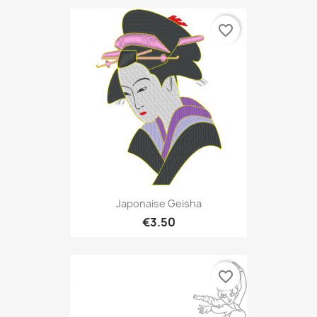
favorite_border
Japonaise Geisha
€3.50
favorite_border