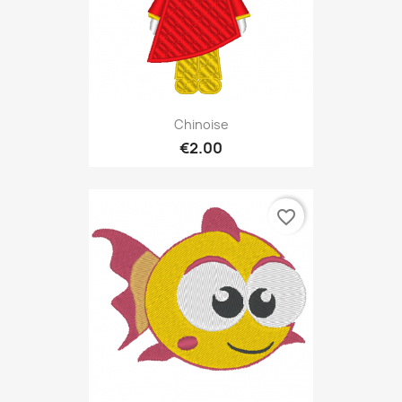
Chinoise
€2.00
favorite_border