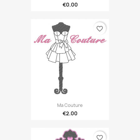
€0.00
favorite_border
Ma Couture
€2.00
favorite_border