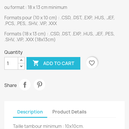
ou format : 18 x 13 cm minimum
Formats pour (10 x 10 cm) : .CSD, .DST, .EXP, .HUS, .JEF,
.PCS, .PES, .SHV, .VIP, .XXX
Formats (18 x 13 cm) : .CSD, .DST, .EXP, .HUS, .JEF, .PES,
.SHV, .VIP, .XXX (18x13cm)
Quantity

favorite_border
ADD TO CART
Share
Description
Product Details
Taille tambour minimum : 10x10cm.