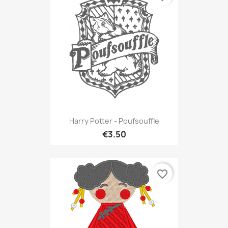
Harry Potter - Poufsouffle
€3.50
favorite_border