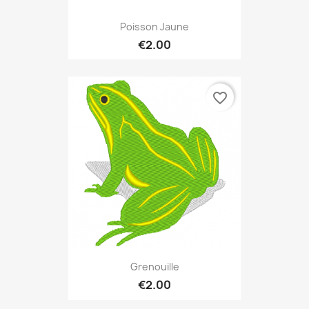
Poisson Jaune
€2.00
favorite_border
Grenouille
€2.00