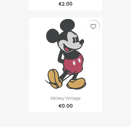
€2.00
favorite_border
Mickey Vintage
€0.00