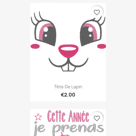
favorite_border
Tête De Lapin
€2.00
favorite_border