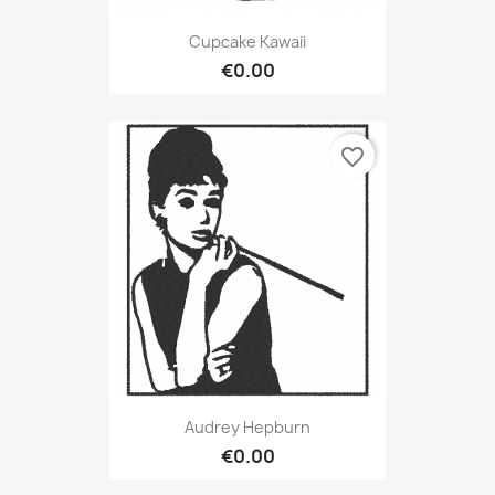
Cupcake Kawaii
€0.00
favorite_border
Audrey Hepburn
€0.00