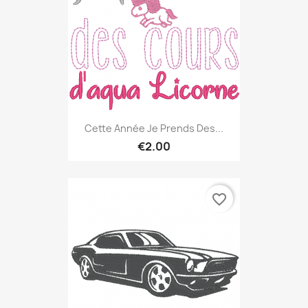
Cette Année Je Prends Des...
€2.00
favorite_border