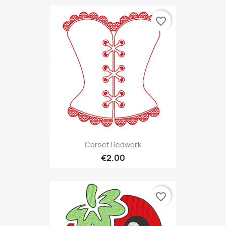
favorite_border
Corset Redwork
€2.00
favorite_border