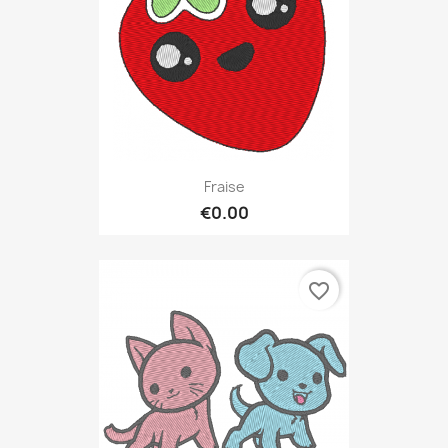
Fraise
€0.00
favorite_border