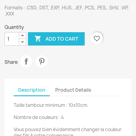
Formats : .CSD, .DST, .EXP, .HUS, .JEF, .PCS, .PES, .SHV, .VIP,
.XXX
Quantity

favorite_border
ADD TO CART
Share
Description
Product Details
Taille tambour minimum : 10x10cm.
Nombre de couleurs : 4
Vous pouvez bien évidemment changer la couleur
des fils à votre convenance.