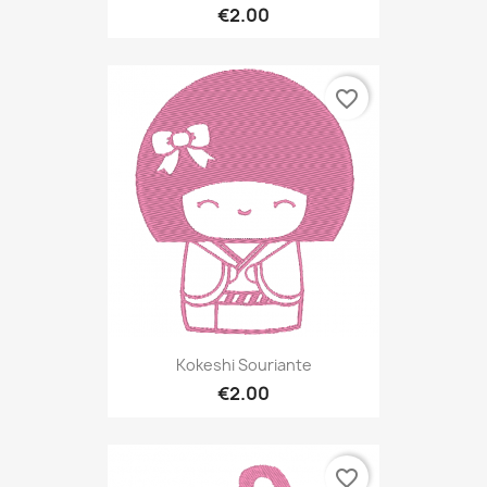
€2.00
favorite_border
Kokeshi Souriante
€2.00
favorite_border