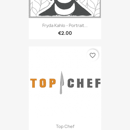
Fryda Kahlo - Portrait...
€2.00
favorite_border
Top Chef