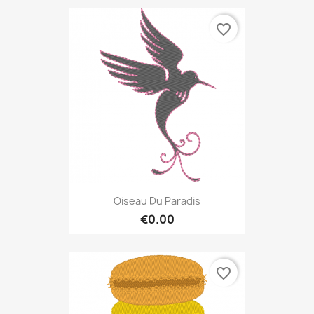
favorite_border
Oiseau Du Paradis
€0.00
favorite_border