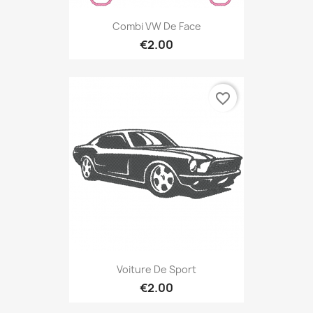
Combi VW De Face
€2.00
favorite_border
Voiture De Sport
€2.00