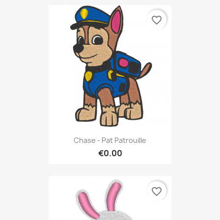
favorite_border
Chase - Pat Patrouille
€0.00
favorite_border