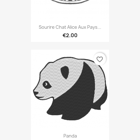
Sourire Chat Alice Aux Pays...
€2.00
favorite_border
Panda