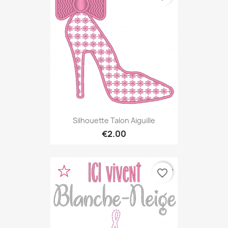
Silhouette Talon Aiguille
€2.00
favorite_border