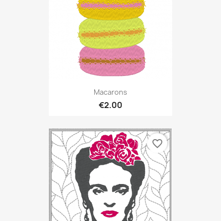
Macarons
€2.00
favorite_border