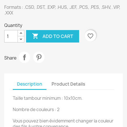
Formats : .CSD, .DST, .EXP, .HUS, .JEF, .PCS, .PES, .SHV, .VIP,
.XXX
Quantity

favorite_border
ADD TO CART
Share
Description
Product Details
Taille tambour minimum : 10x10cm.
Nombre de couleurs : 2
Vous pouvez bien évidemment changer la couleur
des fils à votre convenance.