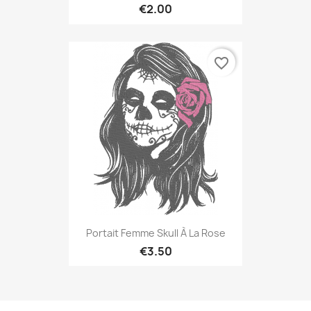
€2.00
favorite_border
Portait Femme Skull À La Rose
€3.50