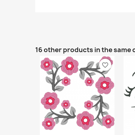
16 other products in the same 
favorite_border