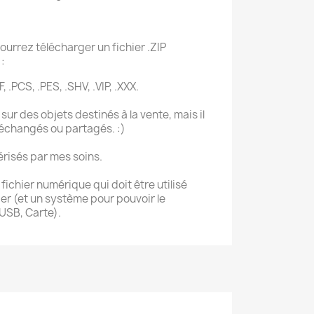
ourrez télécharger un fichier .ZIP
:
, .PCS, .PES, .SHV, .VIP, .XXX.
sur des objets destinés à la vente, mais il
 échangés ou partagés. :)
érisés par mes soins.
ichier numérique qui doit être utilisé
r (et un système pour pouvoir le
 USB, Carte).