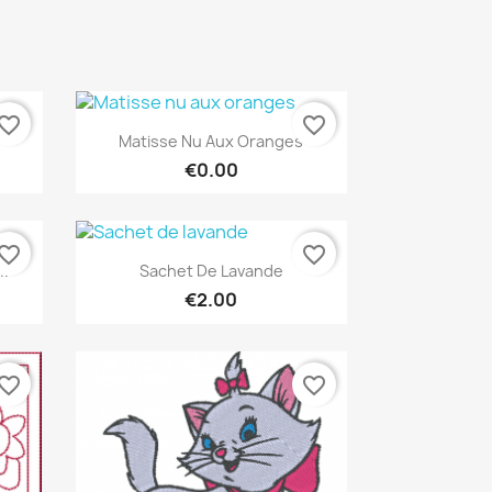
vorite_border
favorite_border
Quick view

Matisse Nu Aux Oranges
€0.00
vorite_border
favorite_border
Quick view

..
Sachet De Lavande
€2.00
vorite_border
favorite_border