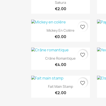
Quick view

Sakura
€2.00
favorite_border
Quick view

Mickey En Colère
€0.00
favorite_border
Quick view

Crâne Romantique
€4.00
favorite_border
Quick view

Fait Main Stamp
€2.00