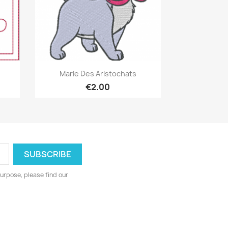
Quick view

Marie Des Aristochats
€2.00
urpose, please find our