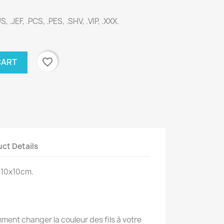
S, .JEF, .PCS, .PES, .SHV, .VIP, .XXX.
favorite_border
CART
ct Details
 10x10cm.
ent changer la couleur des fils à votre