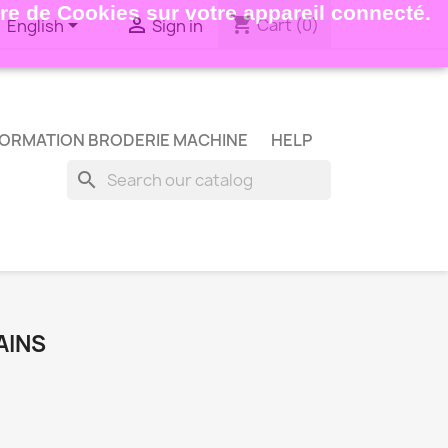
ture de Cookies sur votre appareil connecté.
shopping_cart


Cart
(0)
English
Sign in
ORMATION BRODERIE MACHINE
HELP
search
AINS