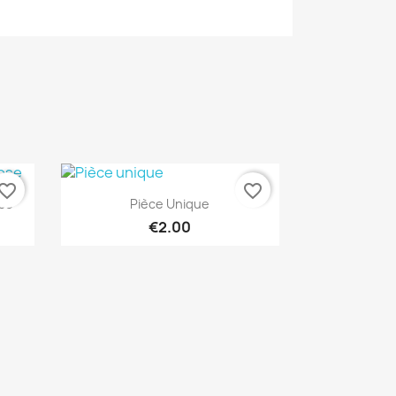
vorite_border
favorite_border
Quick view

ose
Pièce Unique
€2.00