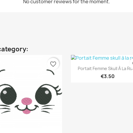
No customer reviews for the moment.
category:
favorite_border
fa
Quick view

Portait Femme Skull À La R
€3.50