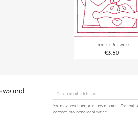
Quick view

Théière Redwork
€3.50
news and
You may unsubscribe at any moment. For that p
contact info in the legal notice.