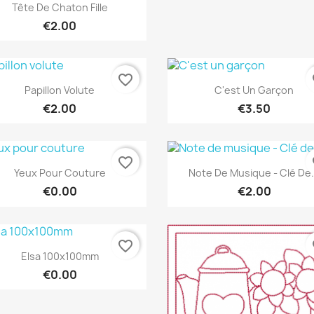
Quick view

Tête De Chaton Fille
€2.00
favorite_border
fa
Quick view
Quick view


Papillon Volute
C'est Un Garçon
€2.00
€3.50
favorite_border
fa
Quick view
Quick view


Yeux Pour Couture
Note De Musique - Clé De.
€0.00
€2.00
favorite_border
fa
Quick view

Elsa 100x100mm
€0.00