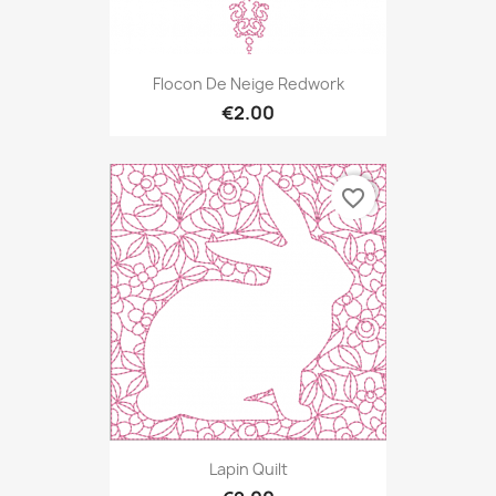
Flocon De Neige Redwork
€2.00
favorite_border
Lapin Quilt