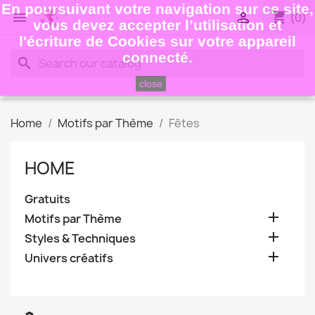
En poursuivant votre navigation sur ce site,
shopping_cart


(0)
vous devez accepter l’utilisation et
l'écriture de Cookies sur votre appareil
connecté.
search
close
Home
Motifs par Thème
Fêtes
HOME
Gratuits

Motifs par Thème

Styles & Techniques

Univers créatifs