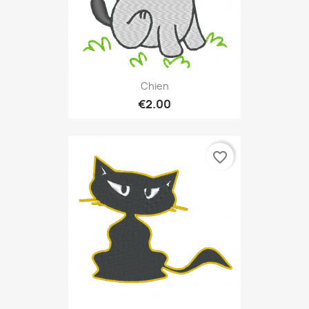
Chien
€2.00
favorite_border