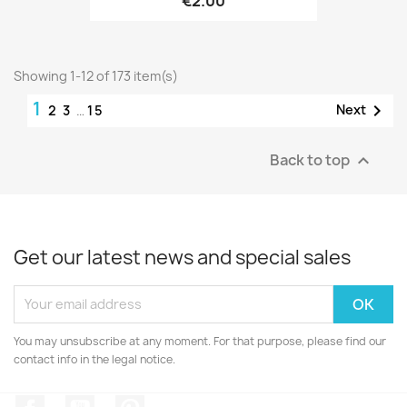
€2.00
Showing 1-12 of 173 item(s)
1

Next
2
3
…
15
Back to top

Get our latest news and special sales
You may unsubscribe at any moment. For that purpose, please find our
contact info in the legal notice.
Facebook
YouTube
Pinterest