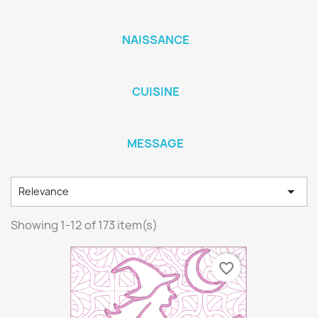
NAISSANCE
CUISINE
MESSAGE

Relevance
Showing 1-12 of 173 item(s)
favorite_border