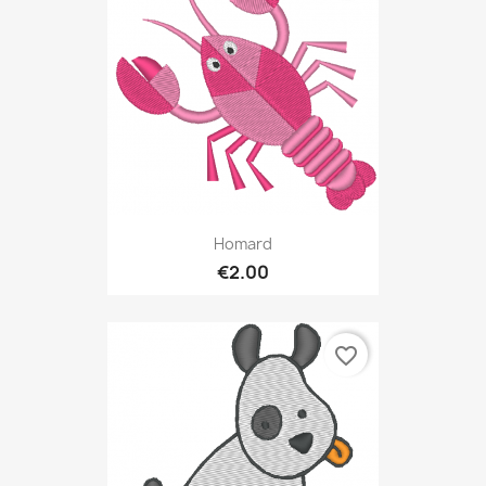
Homard
€2.00
favorite_border