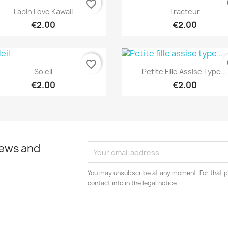
favorite_border
fa
Quick view
Quick view


Lapin Love Kawaii
Tracteur
€2.00
€2.00
favorite_border
fa
Quick view
Quick view


Soleil
Petite Fille Assise Type...
€2.00
€2.00
news and
You may unsubscribe at any moment. For that p
contact info in the legal notice.