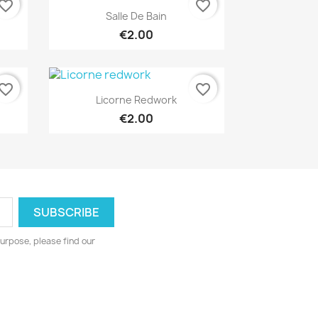
vorite_border
favorite_border
Quick view

Salle De Bain
€2.00
vorite_border
favorite_border
Quick view

Licorne Redwork
€2.00
urpose, please find our