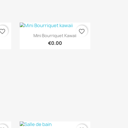
vorite_border
favorite_border
Quick view

Mini Bourriquet Kawaii
€0.00