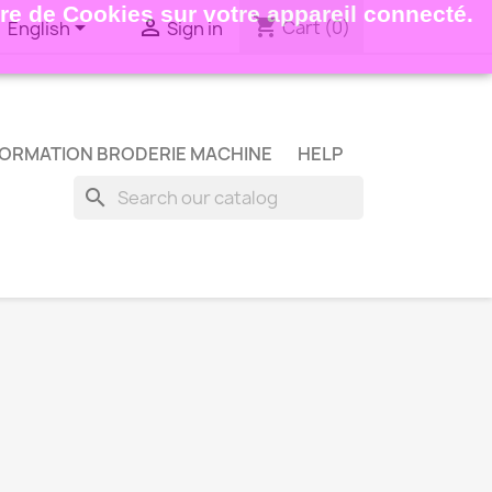
ture de Cookies sur votre appareil connecté.
shopping_cart


Cart
(0)
English
Sign in
ORMATION BRODERIE MACHINE
HELP
search