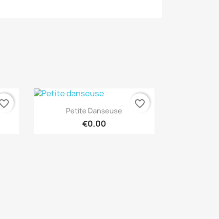
vorite_border
favorite_border
Quick view

Petite Danseuse
€0.00