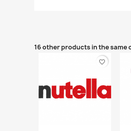
16 other products in the same 
favorite_border