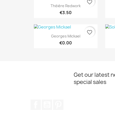
favorite_border
Quick view

Théière Redwork
€3.50
favorite_border
Quick view

Georges Mickael
€0.00
Get our latest 
special sales
Facebook
YouTube
Pinterest