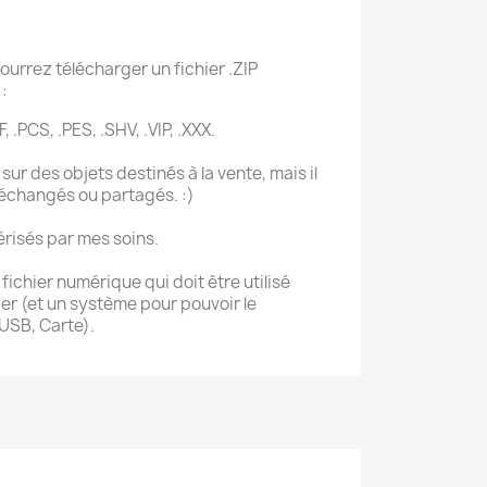
ourrez télécharger un fichier .ZIP
:
, .PCS, .PES, .SHV, .VIP, .XXX.
sur des objets destinés à la vente, mais il
 échangés ou partagés. :)
érisés par mes soins.
ichier numérique qui doit être utilisé
r (et un système pour pouvoir le
 USB, Carte).