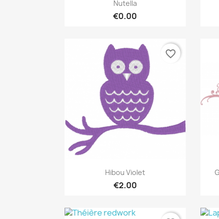
Quick view

Nutella
€0.00
favorite_border
Quick view

Hibou Violet
G
€2.00