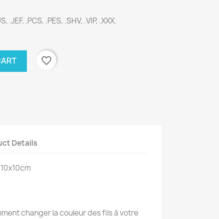
S, .JEF, .PCS, .PES, .SHV, .VIP, .XXX.
favorite_border
CART
ct Details
: 10x10cm
ent changer la couleur des fils à votre