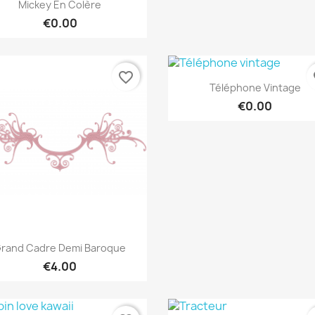
Quick view

Mickey En Colère
€0.00
favorite_border
fa
Quick view

Téléphone Vintage
€0.00
Quick view

rand Cadre Demi Baroque
€4.00