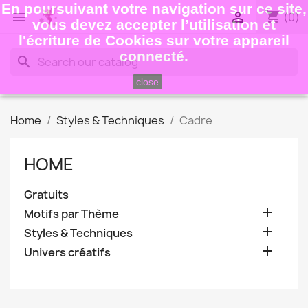
En poursuivant votre navigation sur ce site,
shopping_cart


(0)
vous devez accepter l’utilisation et
l'écriture de Cookies sur votre appareil
connecté.
search
close
Home
Styles & Techniques
Cadre
HOME
Gratuits

Motifs par Thème

Styles & Techniques

Univers créatifs