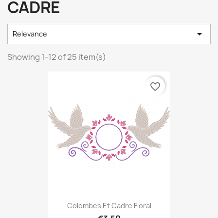
CADRE

Relevance
Showing 1-12 of 25 item(s)
favorite_border
Colombes Et Cadre Floral