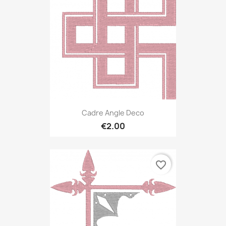
Cadre Angle Deco
€2.00
favorite_border