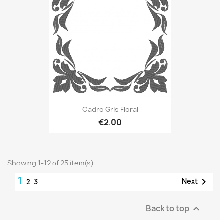
Cadre Gris Floral
€2.00
Showing 1-12 of 25 item(s)
1

Next
2
3
Back to top
