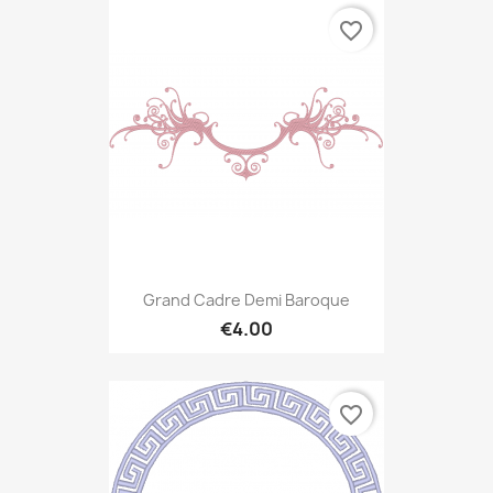
favorite_border
Grand Cadre Demi Baroque
€4.00
favorite_border