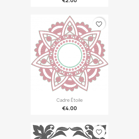
€2.00
favorite_border
Cadre Étoile
€4.00
favorite_border