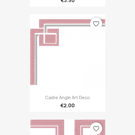
€3.50
favorite_border
Cadre Angle Art Deco
€2.00
favorite_border