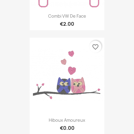
Combi VW De Face
€2.00
favorite_border
Hiboux Amoureux
€0.00