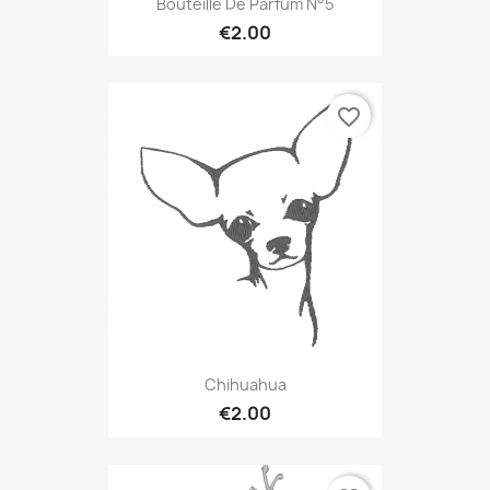
Bouteille De Parfum N°5
€2.00
favorite_border
Chihuahua
€2.00