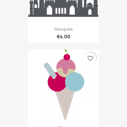
Mosquée
€4.00
favorite_border