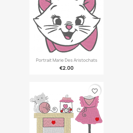
Portrait Marie Des Aristochats
€2.00
favorite_border