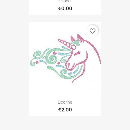
Glace
€0.00
favorite_border
Licorne
€2.00