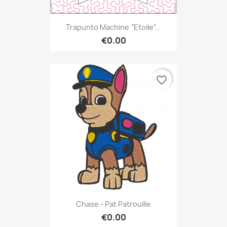
Trapunto Machine “Etoile”...
€0.00
favorite_border
Chase - Pat Patrouille
€0.00