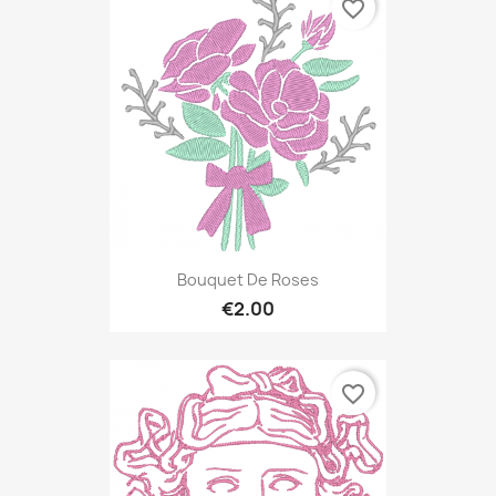
favorite_border
Bouquet De Roses
€2.00
favorite_border