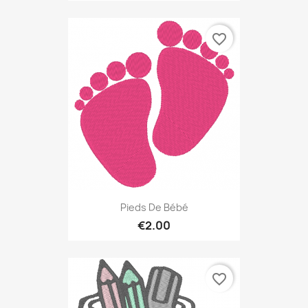
favorite_border
Pieds De Bébé
€2.00
favorite_border