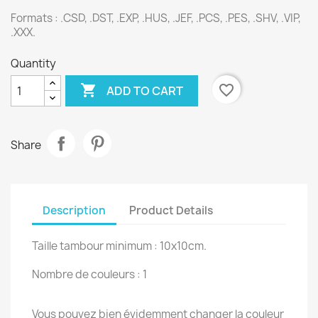
Formats :
.CSD, .DST, .EXP, .HUS, .JEF, .PCS, .PES, .SHV, .VIP,
.XXX.
Quantity

favorite_border
ADD TO CART
Share
Description
Product Details
Taille tambour minimum : 10x10cm.
Nombre de couleurs : 1
Vous pouvez bien évidemment changer la couleur