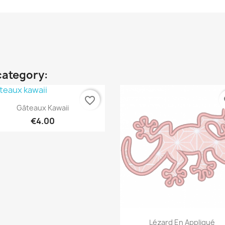
category:
favorite_border
fa
Quick view

Gâteaux Kawaii
€4.00
Quick view

Lézard En Appliqué