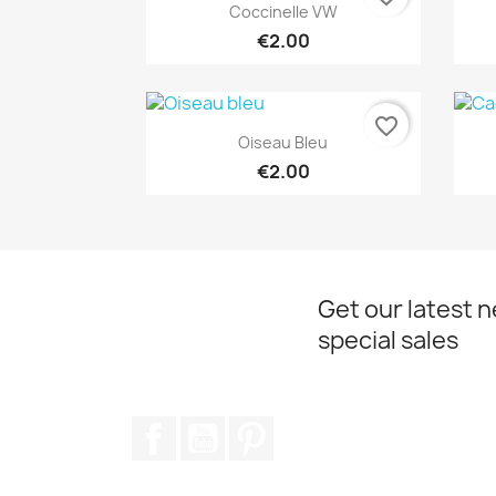
Quick view

Coccinelle VW
€2.00
favorite_border
Quick view

Oiseau Bleu
€2.00
Get our latest 
special sales
Facebook
YouTube
Pinterest