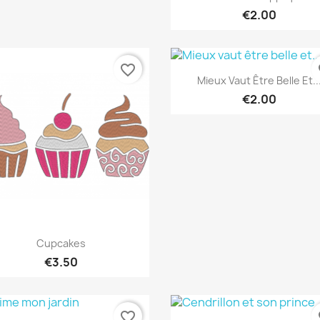
€2.00
favorite_border
fa
Quick view

Mieux Vaut Être Belle Et..
€2.00
Quick view

Cupcakes
€3.50
favorite_border
fa