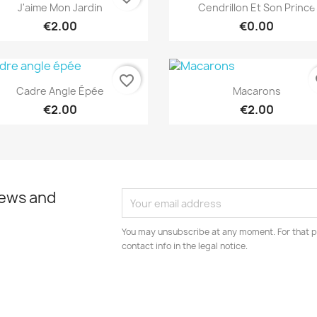
Quick view
Quick view


J'aime Mon Jardin
Cendrillon Et Son Prince
€2.00
€0.00
favorite_border
fa
Quick view
Quick view


Cadre Angle Épée
Macarons
€2.00
€2.00
news and
You may unsubscribe at any moment. For that p
contact info in the legal notice.