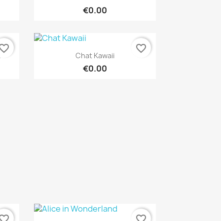
€0.00
vorite_border
favorite_border
Quick view

.
Chat Kawaii
€0.00
vorite_border
favorite_border