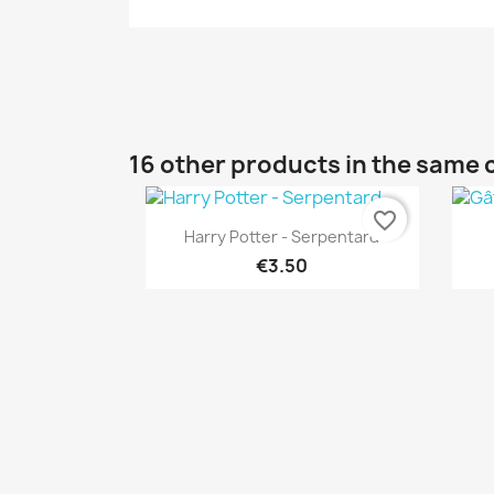
16 other products in the same 
favorite_border
Quick view

Harry Potter - Serpentard
€3.50