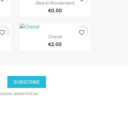
Quick view

Alice In Wonderland
€0.00
vorite_border
favorite_border
Quick view

Cheval
€2.00
urpose, please find our