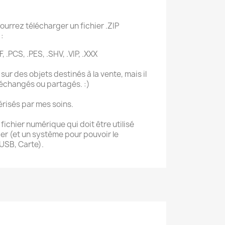
ourrez télécharger un fichier .ZIP
:
F, .PCS, .PES, .SHV, .VIP, .XXX
sur des objets destinés à la vente, mais il
 échangés ou partagés. :)
érisés par mes soins.
ichier numérique qui doit être utilisé
r (et un système pour pouvoir le
 USB, Carte).