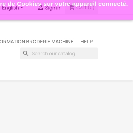
ture de Cookies sur votre appareil connecté.
shopping_cart


Cart
(0)
English
Sign in
ORMATION BRODERIE MACHINE
HELP
search