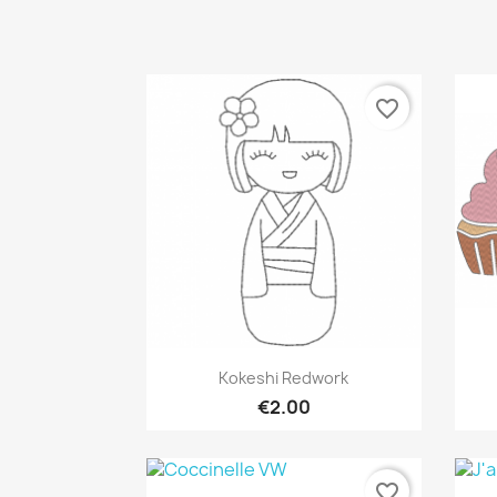
favorite_border
Quick view

Kokeshi Redwork
€2.00
favorite_border