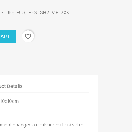
, .JEF, .PCS, .PES, .SHV, .VIP, .XXX
favorite_border
CART
ct Details
 10x10cm.
ent changer la couleur des fils à votre