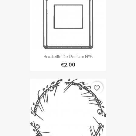
Bouteille De Parfum N°5
€2.00
favorite_border