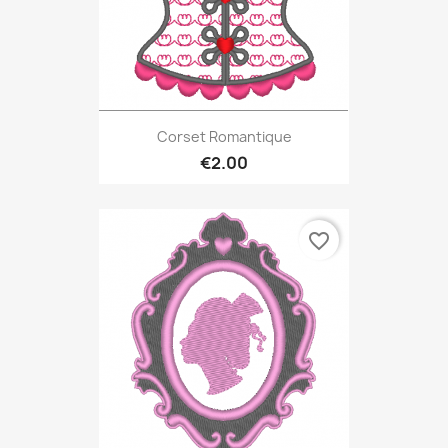
Corset Romantique
€2.00
favorite_border