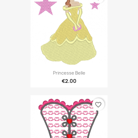
Princesse Belle
€2.00
favorite_border