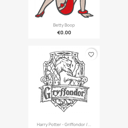
Betty Boop
€0.00
favorite_border
Harry Potter - Griffondor /...