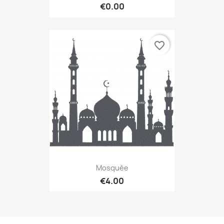
€0.00
favorite_border
Mosquée
€4.00