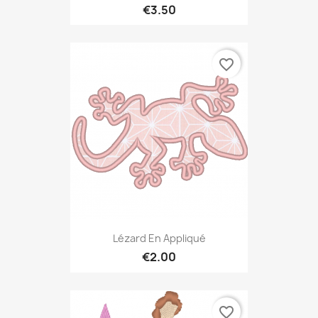
€3.50
favorite_border
Lézard En Appliqué
€2.00
favorite_border