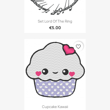
Set Lord Of The Ring
€5.00
favorite_border
Cupcake Kawaii