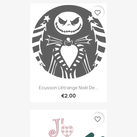
favorite_border
Ecusson L'étrange Noël De...
€2.00
favorite_border