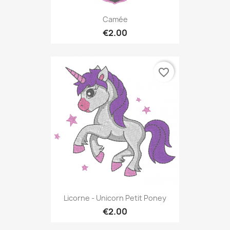
Camée
€2.00
favorite_border
Licorne - Unicorn Petit Poney
€2.00