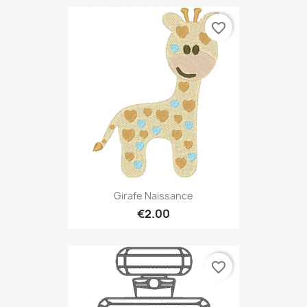
favorite_border
Girafe Naissance
€2.00
favorite_border