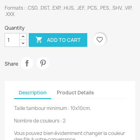
Formats : .CSD, .DST, .EXP, .HUS, .JEF, .PCS, .PES, .SHV, .VIP,
.XXX
Quantity

favorite_border
ADD TO CART
Share
Description
Product Details
Taille tambour minimum : 10x10cm.
Nombre de couleurs : 2
Vous pouvez bien évidemment changer la couleur
des fils à votre convenance.