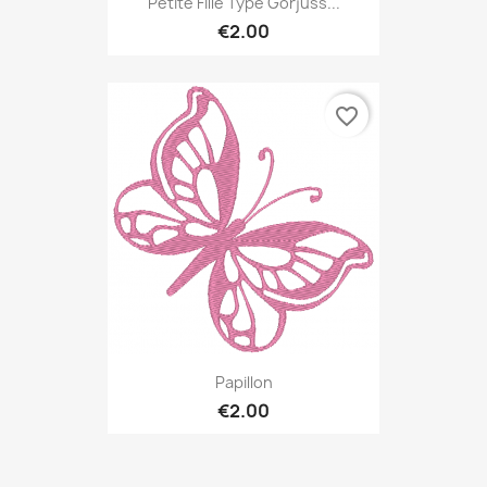
Petite Fille Type Gorjuss...
€2.00
favorite_border
Papillon
€2.00