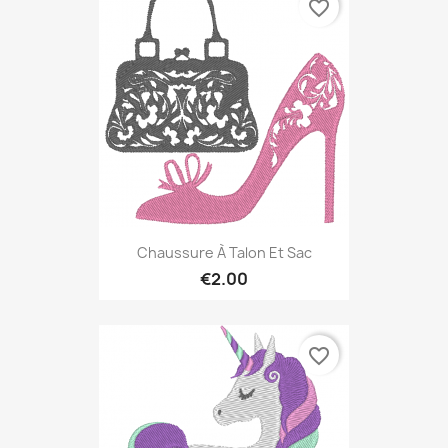
favorite_border
Chaussure À Talon Et Sac
€2.00
favorite_border