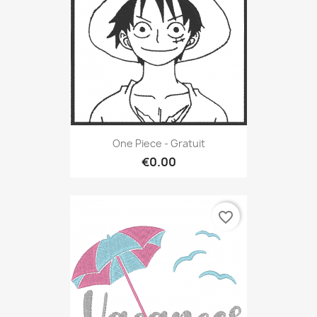
One Piece - Gratuit
€0.00
favorite_border