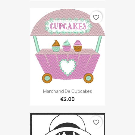
favorite_border
Marchand De Cupcakes
€2.00
favorite_border