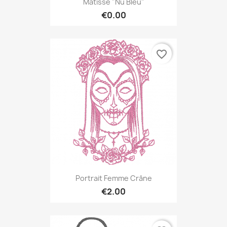
Matisse "nu Bleu"
€0.00
favorite_border
Portrait Femme Crâne
€2.00