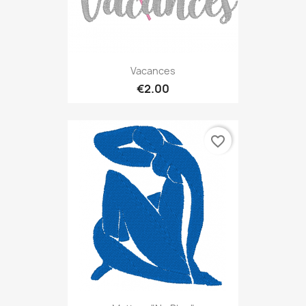
Vacances
€2.00
favorite_border