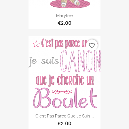
Maryline
€2.00
favorite_border
C'est Pas Parce Que Je Suis...
€2.00