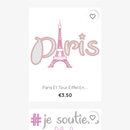
favorite_border
Paris Et Tour Eiffel En...
€3.50
favorite_border