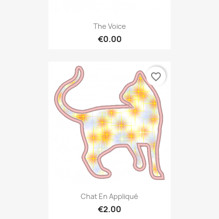
The Voice
€0.00
favorite_border
Chat En Appliqué
€2.00