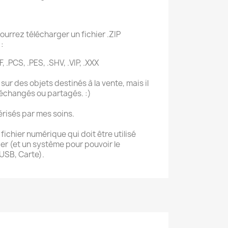
ourrez télécharger un fichier .ZIP
:
F, .PCS, .PES, .SHV, .VIP, .XXX
sur des objets destinés à la vente, mais il
 échangés ou partagés. :)
érisés par mes soins.
ichier numérique qui doit être utilisé
r (et un système pour pouvoir le
 USB, Carte).