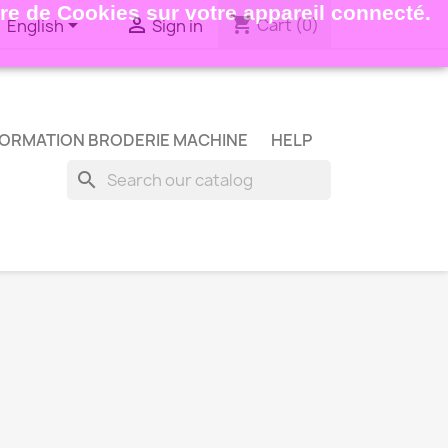
ture de Cookies sur votre appareil connecté.
shopping_cart


Cart
(0)
English
Sign in
ORMATION BRODERIE MACHINE
HELP
search