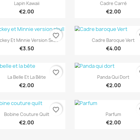
Quick view
Quick view


Lapin Kawaii
Cadre Carré
€2.00
€2.00
favorite_border
fa
Quick view
Quick view


ckey Et Minnie Version Skull
Cadre Baroque Vert
€3.50
€4.00
favorite_border
fa
Quick view
Quick view


La Belle Et La Bête
Panda Qui Dort
€2.00
€2.00
favorite_border
fa
Quick view
Quick view


Bobine Couture Quilt
Parfum
€2.00
€2.00