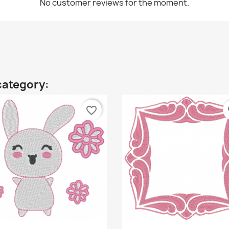
No customer reviews for the moment.
category:
favorite_border
fa