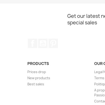
Get our latest 
special sales
Facebook
YouTube
Pinterest
PRODUCTS
OUR 
Prices drop
Legal 
New products
Terms 
Best sales
Politiq
A prop
Passi
Conta