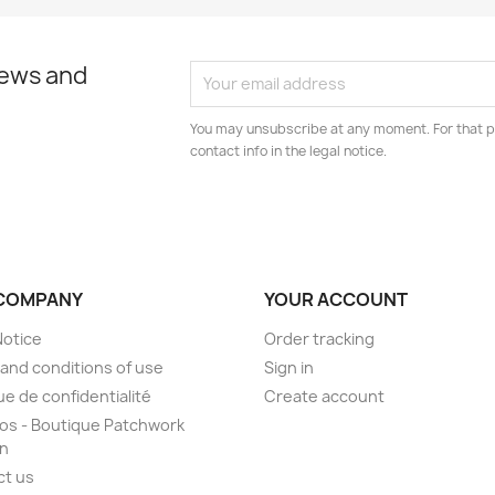
news and
You may unsubscribe at any moment. For that p
contact info in the legal notice.
COMPANY
YOUR ACCOUNT
Notice
Order tracking
and conditions of use
Sign in
ue de confidentialité
Create account
os - Boutique Patchwork
on
ct us