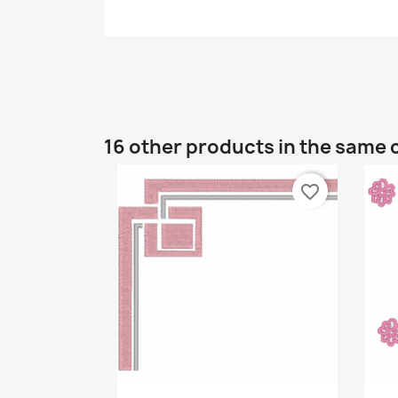
16 other products in the same 
favorite_border