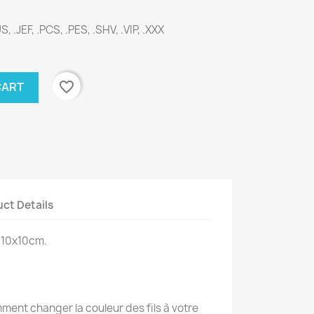
, .JEF, .PCS, .PES, .SHV, .VIP, .XXX
favorite_border
CART
ct Details
 10x10cm.
ent changer la couleur des fils à votre