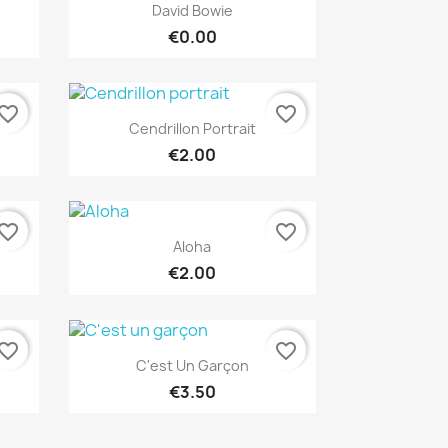
Quick view

David Bowie
€0.00
vorite_border
favorite_border
Quick view

Cendrillon Portrait
€2.00
vorite_border
favorite_border
Quick view

Aloha
€2.00
vorite_border
favorite_border
Quick view

C'est Un Garçon
€3.50