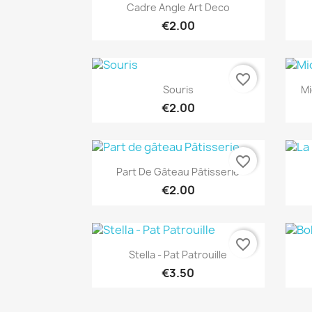
Quick view

Cadre Angle Art Deco
€2.00
favorite_border
Quick view

Souris
Mi
€2.00
favorite_border
Quick view

Part De Gâteau Pâtisserie
€2.00
favorite_border
Quick view

Stella - Pat Patrouille
€3.50