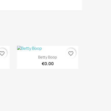
vorite_border
favorite_border
Quick view

Betty Boop
€0.00