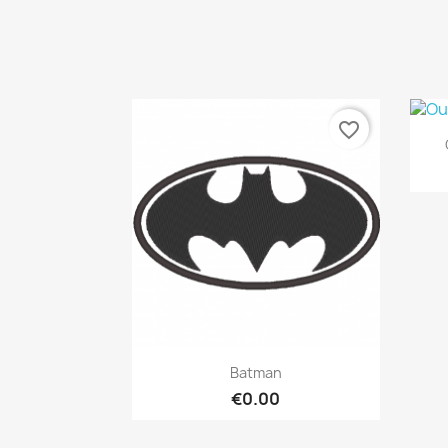
favorite_border
Quick view

Batman
€0.00