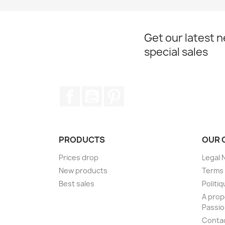
Get our latest 
special sales
Facebook
YouTube
Pinterest
PRODUCTS
OUR 
Prices drop
Legal 
New products
Terms 
Best sales
Politiq
A prop
Passi
Conta