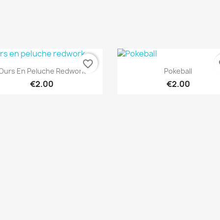
favorite_border
fa
Quick view
Quick view


Ours En Peluche Redwork
Pokeball
€2.00
€2.00