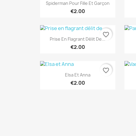
Quick view

Spiderman Pour Fille Et Garçon
€2.00
favorite_border
Quick view

Prise En Flagrant Délit De...
€2.00
favorite_border
Quick view

Elsa Et Anna
€2.00