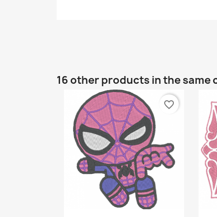
16 other products in the same 
favorite_border