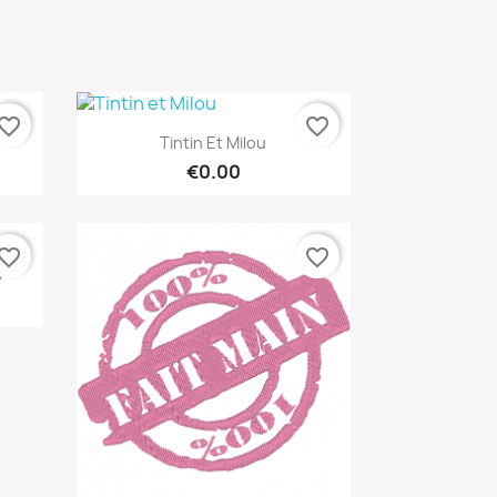
vorite_border
favorite_border
Quick view

Tintin Et Milou
€0.00
vorite_border
favorite_border
a