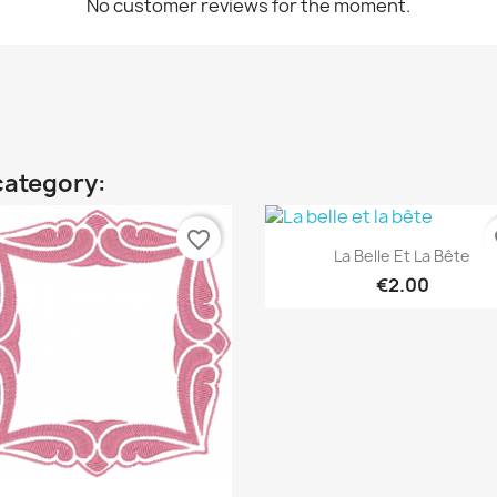
No customer reviews for the moment.
category:
favorite_border
fa
Quick view

La Belle Et La Bête
€2.00