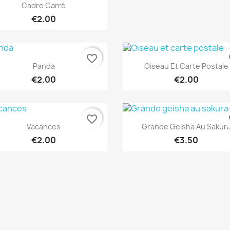
Quick view

Cadre Carré
€2.00
favorite_border
fa
Quick view
Quick view


Panda
Oiseau Et Carte Postale
€2.00
€2.00
favorite_border
fa
Quick view
Quick view


Vacances
Grande Geisha Au Sakur
€2.00
€3.50