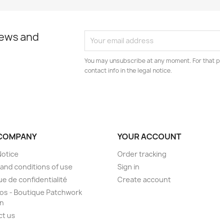
news and
You may unsubscribe at any moment. For that p
contact info in the legal notice.
COMPANY
YOUR ACCOUNT
Notice
Order tracking
and conditions of use
Sign in
ue de confidentialité
Create account
os - Boutique Patchwork
on
ct us