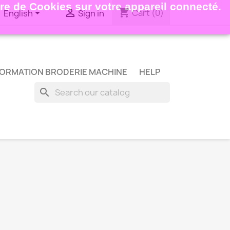
ture de Cookies sur votre appareil connecté.
shopping_cart


Cart
(0)
English
Sign in
ORMATION BRODERIE MACHINE
HELP
search