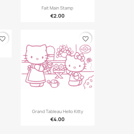
Quick view

Fait Main Stamp
€2.00
vorite_border
favorite_border
Quick view

Grand Tableau Hello Kitty
€4.00