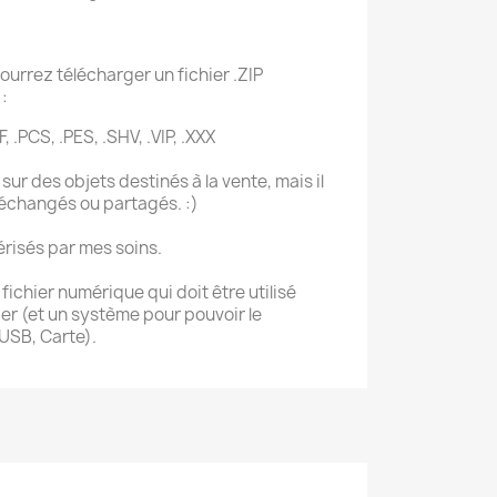
ourrez télécharger un fichier .ZIP
:
F, .PCS, .PES, .SHV, .VIP, .XXX
sur des objets destinés à la vente, mais il
 échangés ou partagés. :)
érisés par mes soins.
ichier numérique qui doit être utilisé
r (et un système pour pouvoir le
 USB, Carte).