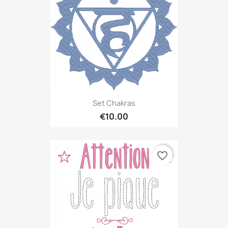
Set Chakras
€10.00
favorite_border