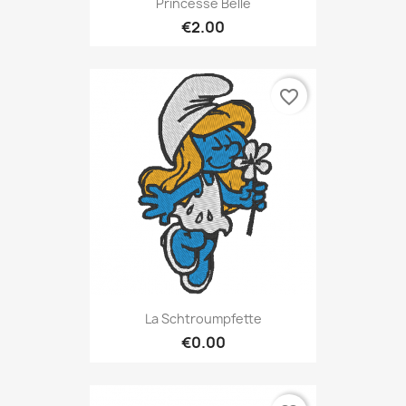
Princesse Belle
€2.00
favorite_border
La Schtroumpfette
€0.00