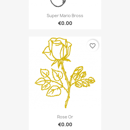
Super Mario Bross
€0.00
favorite_border
Rose Or
€0.00