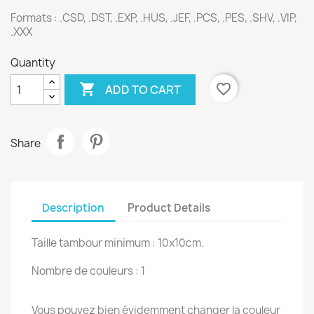
Formats : .CSD, .DST, .EXP, .HUS, .JEF, .PCS, .PES, .SHV, .VIP,
.XXX
Quantity

favorite_border
ADD TO CART
Share
Description
Product Details
Taille tambour minimum : 10x10cm.
Nombre de couleurs : 1
Vous pouvez bien évidemment changer la couleur