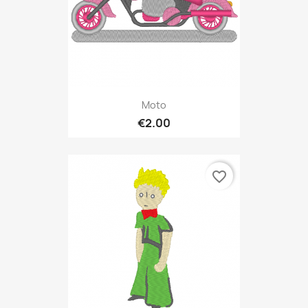
Moto
€2.00
favorite_border