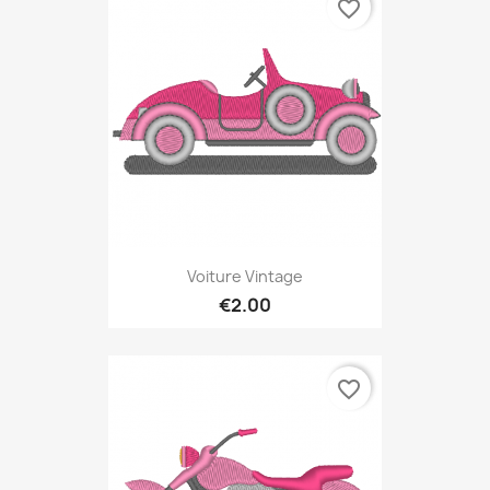
favorite_border
Voiture Vintage
€2.00
favorite_border