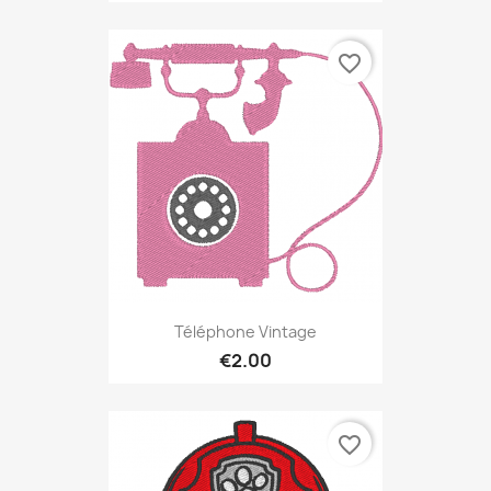
favorite_border
Téléphone Vintage
€2.00
favorite_border