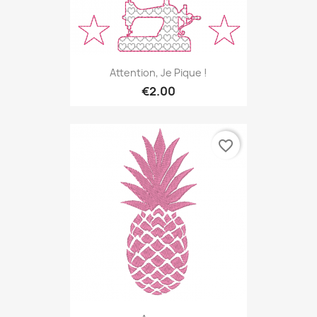
Attention, Je Pique !
€2.00
favorite_border