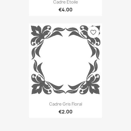
Cadre Étoile
€4.00
favorite_border
Cadre Gris Floral
€2.00