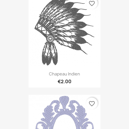
favorite_border
Chapeau Indien
€2.00
favorite_border