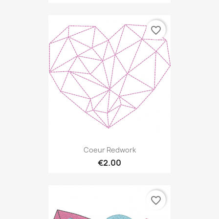
favorite_border
Coeur Redwork
€2.00
favorite_border