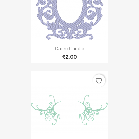
Cadre Camée
€2.00
favorite_border