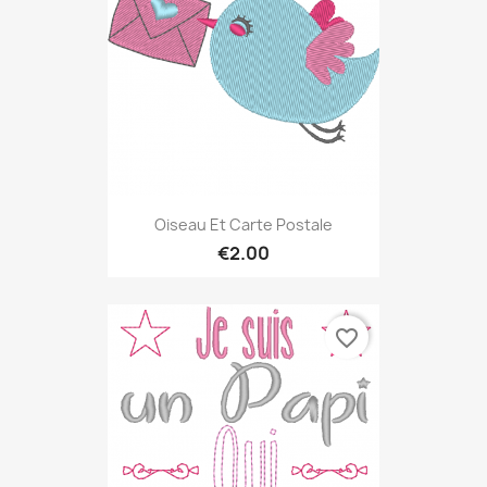
Oiseau Et Carte Postale
€2.00
favorite_border