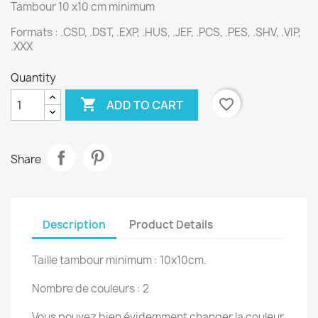
Tambour 10 x10 cm minimum
Formats : .CSD, .DST, .EXP, .HUS, .JEF, .PCS, .PES, .SHV, .VIP,
.XXX
Quantity

favorite_border
ADD TO CART
Share
Description
Product Details
Taille tambour minimum : 10x10cm.
Nombre de couleurs : 2
Vous pouvez bien évidemment changer la couleur