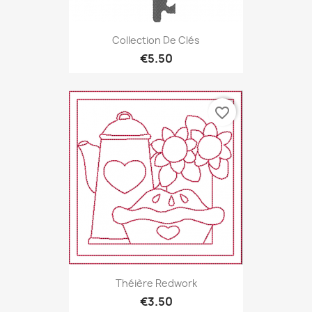
Collection De Clés
€5.50
favorite_border
Théière Redwork
€3.50