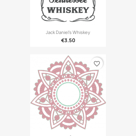
Jack Daniel's Whiskey
€3.50
favorite_border