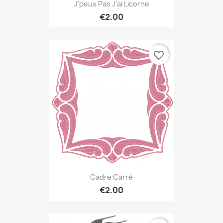
J'peux Pas J'ai Licorne
€2.00
favorite_border
Cadre Carré
€2.00