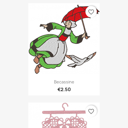
favorite_border
Becassine
€2.50
favorite_border