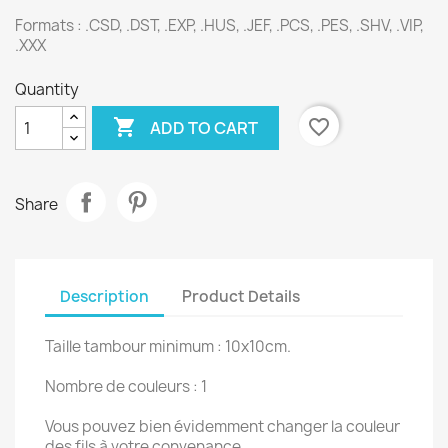
Formats : .CSD, .DST, .EXP, .HUS, .JEF, .PCS, .PES, .SHV, .VIP,
.XXX
Quantity

favorite_border
ADD TO CART
Share
Description
Product Details
Taille tambour minimum : 10x10cm.
Nombre de couleurs : 1
Vous pouvez bien évidemment changer la couleur
des fils à votre convenance.