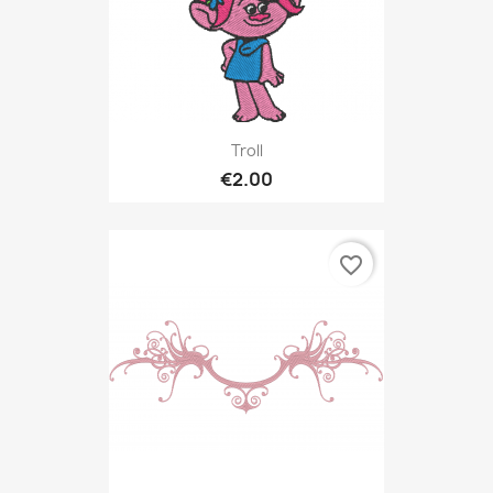
Troll
€2.00
favorite_border