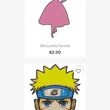
Silhouette Femme
€2.00
favorite_border