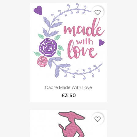
favorite_border
Cadre Made With Love
€3.50
favorite_border