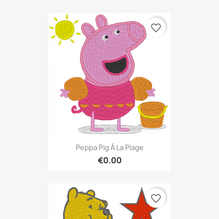
favorite_border
Peppa Pig À La Plage
€0.00
favorite_border