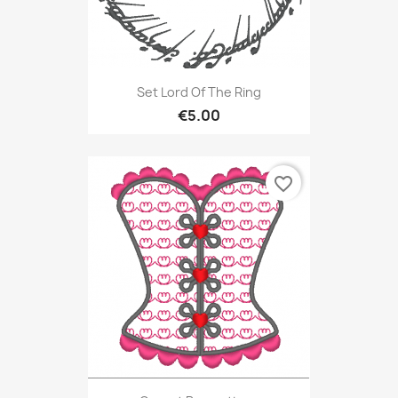
Set Lord Of The Ring
€5.00
favorite_border