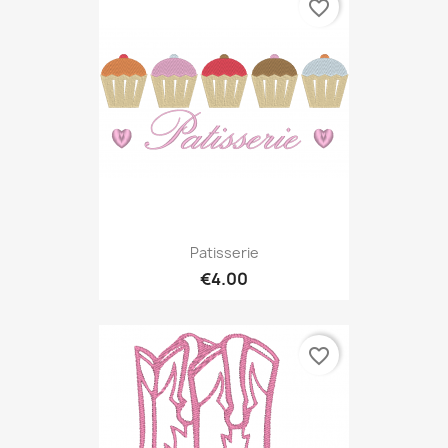
favorite_border
Patisserie
€4.00
favorite_border