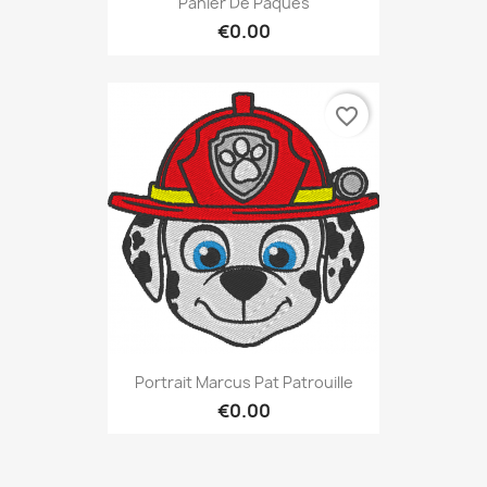
Panier De Pâques
€0.00
favorite_border
Portrait Marcus Pat Patrouille
€0.00