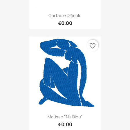
Cartable D’école
€0.00
favorite_border
Matisse "nu Bleu"
€0.00