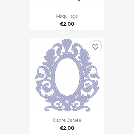
Maquillage
€2.00
favorite_border
Cadre Camée
€2.00