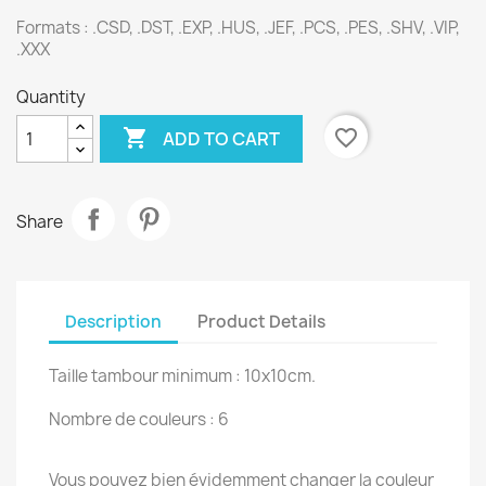
Formats : .CSD, .DST, .EXP, .HUS, .JEF, .PCS, .PES, .SHV, .VIP,
.XXX
Quantity

favorite_border
ADD TO CART
Share
Description
Product Details
Taille tambour minimum : 10x10cm.
Nombre de couleurs : 6
Vous pouvez bien évidemment changer la couleur