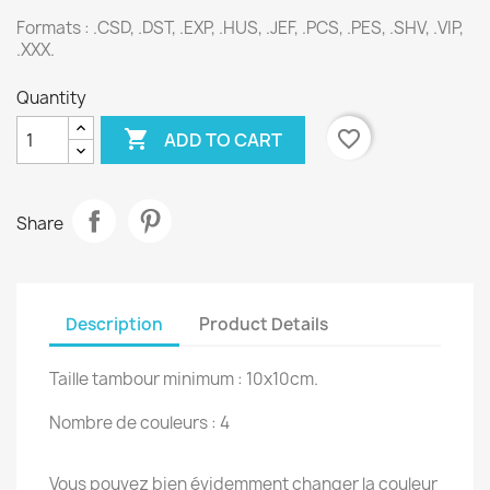
Formats :
.CSD, .DST, .EXP, .HUS, .JEF, .PCS, .PES, .SHV, .VIP,
.XXX.
Quantity

favorite_border
ADD TO CART
Share
Description
Product Details
Taille tambour minimum : 10x10cm.
Nombre de couleurs : 4
Vous pouvez bien évidemment changer la couleur