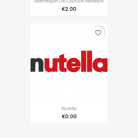
Mannequin De Couture Redwork
€2.00
favorite_border
Nutella
€0.00