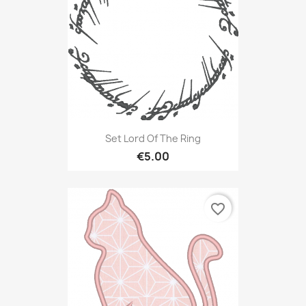
Set Lord Of The Ring
€5.00
favorite_border