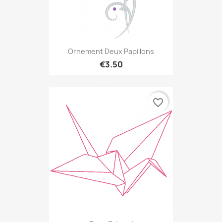
Ornement Deux Papillons
€3.50
favorite_border