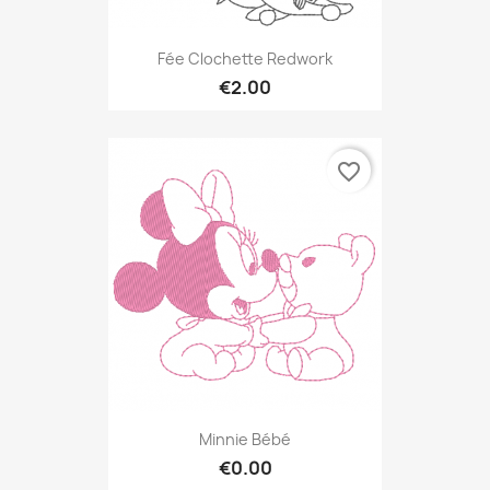
Fée Clochette Redwork
€2.00
favorite_border
Minnie Bébé
€0.00