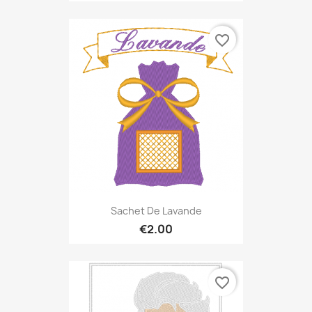
favorite_border
Sachet De Lavande
€2.00
favorite_border