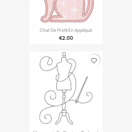
Chat De Profil En Appliqué
€2.00
favorite_border