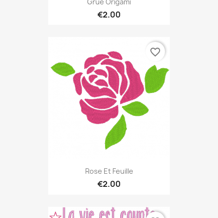
Grue Origami
€2.00
favorite_border
Rose Et Feuille
€2.00