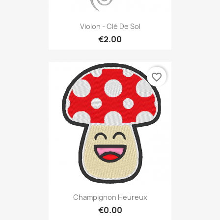
Violon - Clé De Sol
€2.00
favorite_border
Champignon Heureux
€0.00