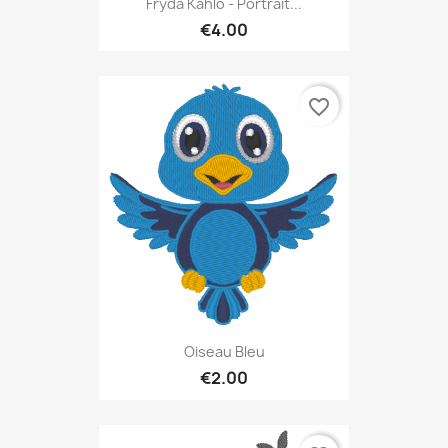
Fryda Kahlo - Portrait...
€4.00
favorite_border
Oiseau Bleu
€2.00