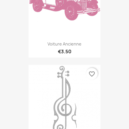
Voiture Ancienne
€3.50
favorite_border