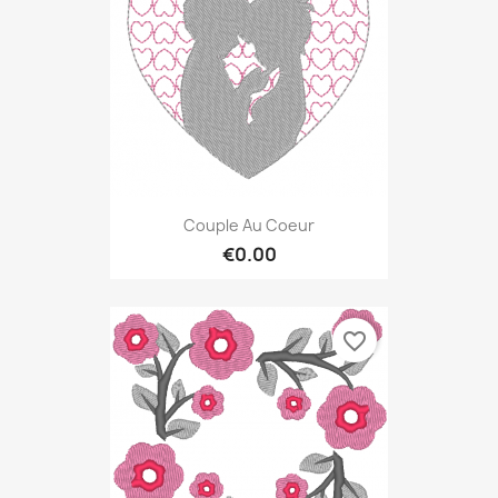
Couple Au Coeur
€0.00
favorite_border