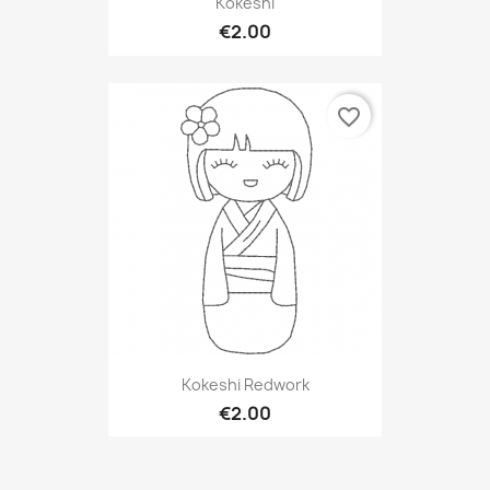
Kokeshi
€2.00
favorite_border
Kokeshi Redwork
€2.00