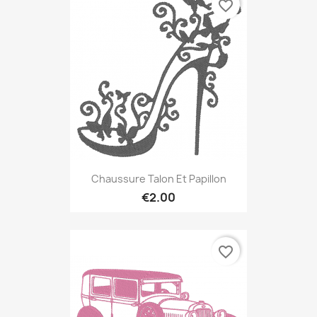
favorite_border
Chaussure Talon Et Papillon
€2.00
favorite_border