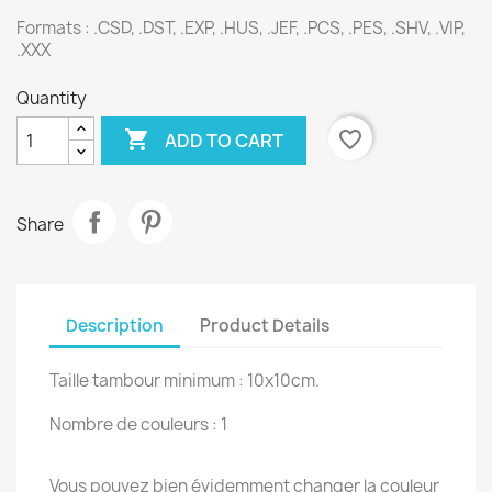
Formats : .CSD, .DST, .EXP, .HUS, .JEF, .PCS, .PES, .SHV, .VIP,
.XXX
Quantity

favorite_border
ADD TO CART
Share
Description
Product Details
Taille tambour minimum : 10x10cm.
Nombre de couleurs : 1
Vous pouvez bien évidemment changer la couleur