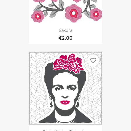
Sakura
€2.00
favorite_border