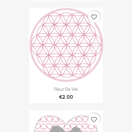
favorite_border
Fleur De Vie
€2.00
favorite_border