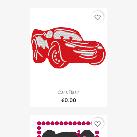
favorite_border
Cars Flash
€0.00
favorite_border