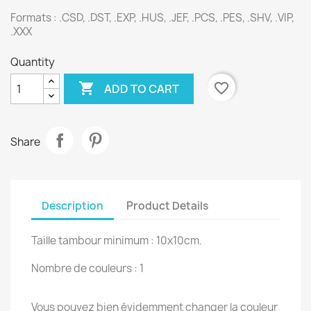
Formats : .CSD, .DST, .EXP, .HUS, .JEF, .PCS, .PES, .SHV, .VIP,
.XXX
Quantity

favorite_border
ADD TO CART
Share
Description
Product Details
Taille tambour minimum : 10x10cm.
Nombre de couleurs : 1
Vous pouvez bien évidemment changer la couleur