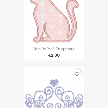
Chat De Profil En Appliqué
€2.00
favorite_border