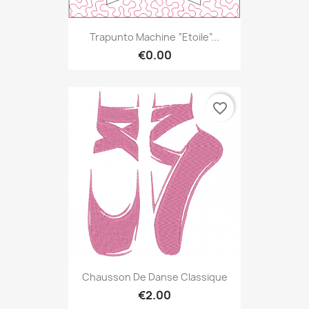
Trapunto Machine “Etoile”...
€0.00
favorite_border
Chausson De Danse Classique
€2.00