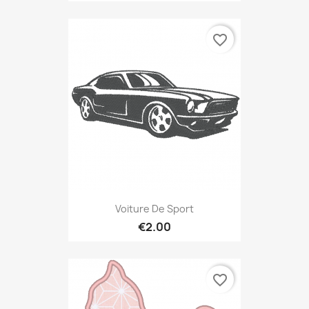
favorite_border
Voiture De Sport
€2.00
favorite_border