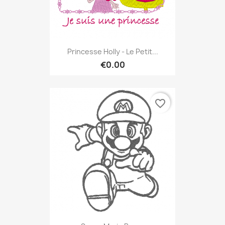
Princesse Holly - Le Petit...
€0.00
favorite_border