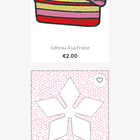
Gâteau À La Fraise
€2.00
favorite_border