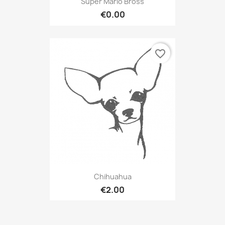
Super Mario Bross
€0.00
favorite_border
Chihuahua
€2.00