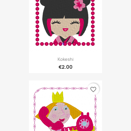
Kokeshi
€2.00
favorite_border