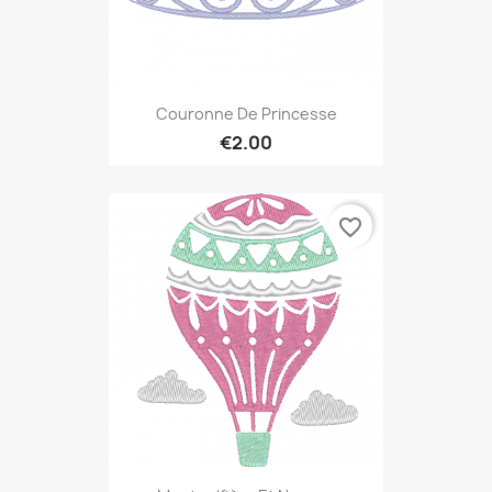
Couronne De Princesse
€2.00
favorite_border