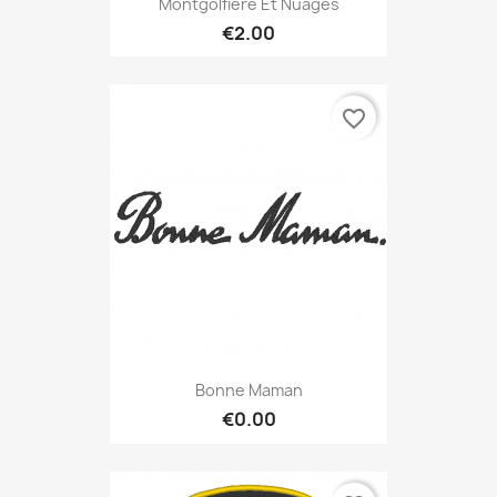
Montgolfière Et Nuages
€2.00
favorite_border
Bonne Maman
€0.00