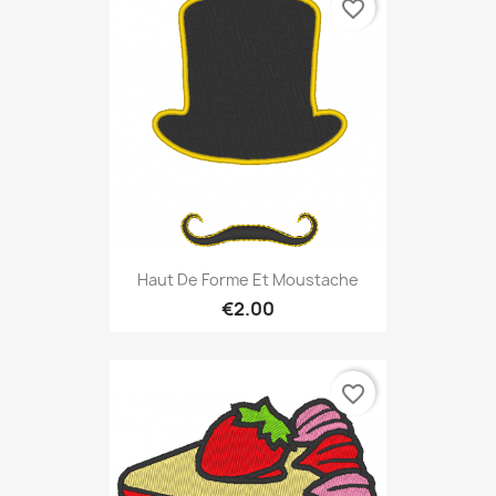
favorite_border
Haut De Forme Et Moustache
€2.00
favorite_border