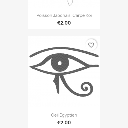
Poisson Japonais, Carpe Koï
€2.00
favorite_border
Oeil Egyptien
€2.00