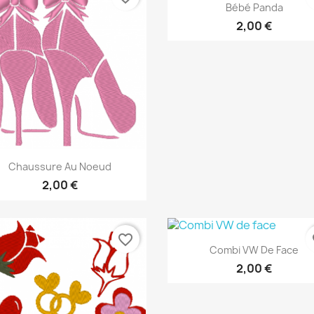
Aperçu rapide

Bébé Panda
2,00 €
Aperçu rapide

Chaussure Au Noeud
2,00 €
favorite_border
fa
Aperçu rapide

Combi VW De Face
2,00 €