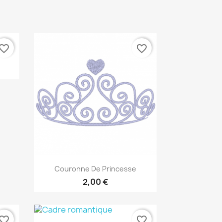
vorite_border
favorite_border
Aperçu rapide

Couronne De Princesse
2,00 €
vorite_border
favorite_border