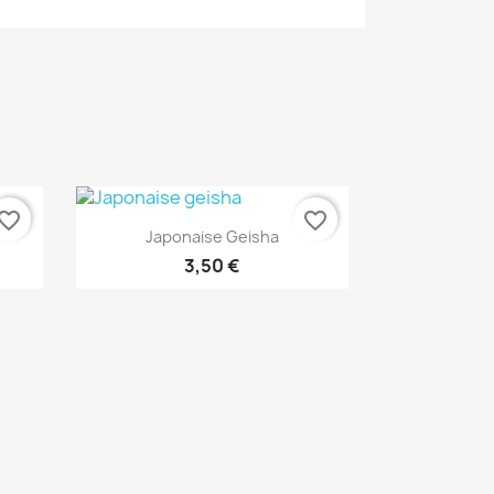
vorite_border
favorite_border
Aperçu rapide

Japonaise Geisha
3,50 €