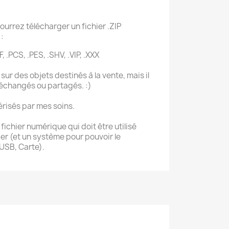
ourrez télécharger un fichier .ZIP
:
F, .PCS, .PES, .SHV, .VIP, .XXX
sur des objets destinés à la vente, mais il
 échangés ou partagés. :)
érisés par mes soins.
ichier numérique qui doit être utilisé
r (et un système pour pouvoir le
 USB, Carte).