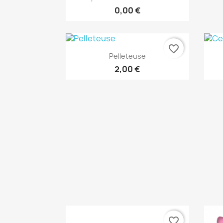
0,00 €
favorite_border
Aperçu rapide

Pelleteuse
2,00 €
favorite_border