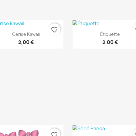
favorite_border
fa
Aperçu rapide
Aperçu rapide


Cerise Kawaii
Étiquette
2,00 €
2,00 €
favorite_border
fa