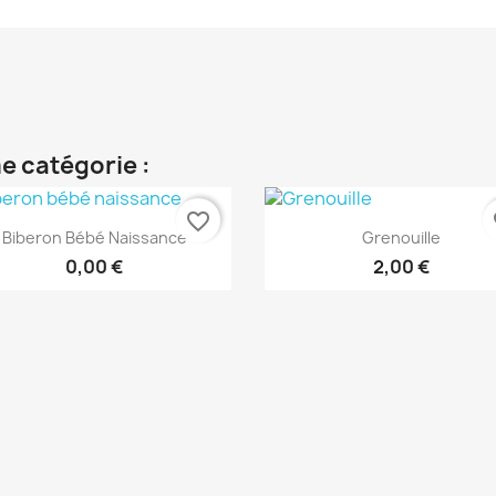
e catégorie :
favorite_border
fa
Aperçu rapide
Aperçu rapide


Biberon Bébé Naissance
Grenouille
0,00 €
2,00 €