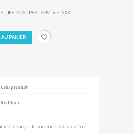
, .JEF, .PCS, .PES, .SHV, .VIP, .XXX
favorite_border
 AU PANIER
ls du produit
 10x10cm.
ent changer la couleur des fils à votre