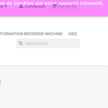
ture de Cookies sur votre appareil connecté.
shopping_cart


Panier
(0)
is
Connexion
FORMATION BRODERIE MACHINE
AIDE
search
É