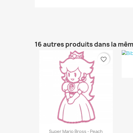
16 autres produits dans la mêm
favorite_border
Aperçu rapide

Super Mario Bross - Peach