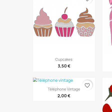
Aperçu rapide

Cupcakes
3,50 €
favorite_border
Aperçu rapide

Téléphone Vintage
2,00 €