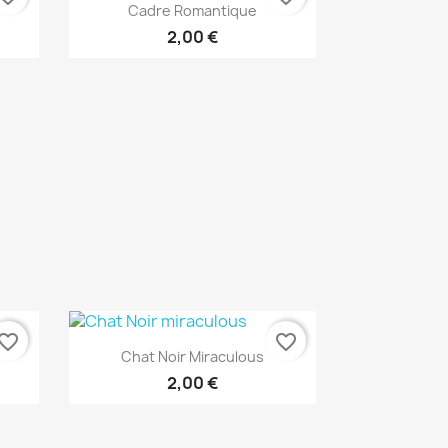
Aperçu rapide

Cadre Romantique
2,00 €
vorite_border
favorite_border
Aperçu rapide

Chat Noir Miraculous
2,00 €