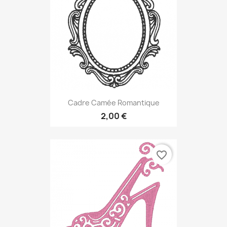
Cadre Camée Romantique
2,00 €
favorite_border