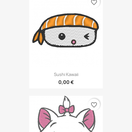
favorite_border
Sushi Kawaii
0,00 €
favorite_border