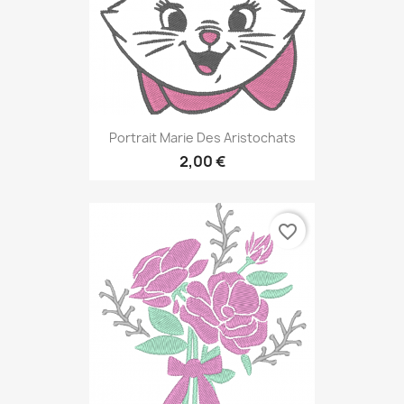
Portrait Marie Des Aristochats
2,00 €
favorite_border