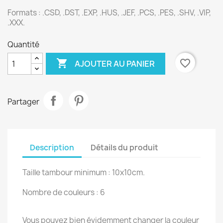
Formats :
.CSD, .DST, .EXP, .HUS, .JEF, .PCS, .PES, .SHV, .VIP,
.XXX.
Quantité

favorite_border
AJOUTER AU PANIER
Partager
Description
Détails du produit
Taille tambour minimum : 10x10cm.
Nombre de couleurs : 6
Vous pouvez bien évidemment changer la couleur