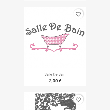
favorite_border
Salle De Bain
2,00 €
favorite_border