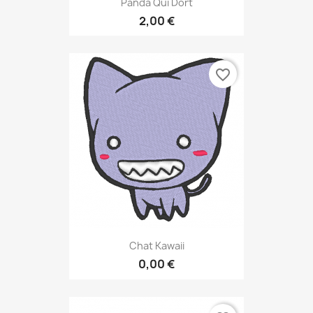
Panda Qui Dort
2,00 €
favorite_border
Chat Kawaii
0,00 €