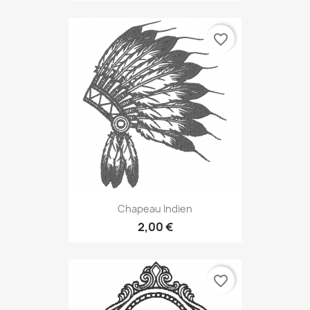
favorite_border
Chapeau Indien
2,00 €
favorite_border