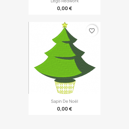
Lego Redwork
0,00 €
favorite_border
Sapin De Noël
0,00 €