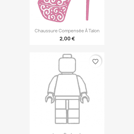
Chaussure Compensée À Talon
2,00 €
favorite_border