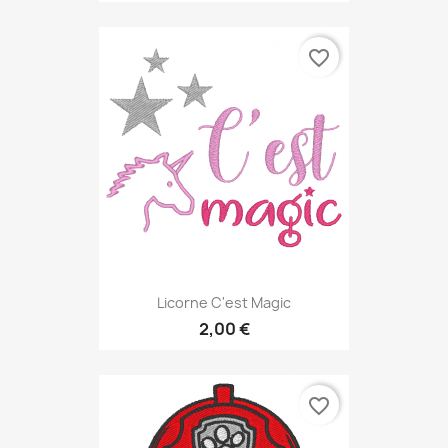
favorite_border
Licorne C'est Magic
2,00 €
favorite_border