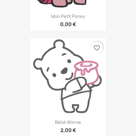
Mon Petit Poney
0,00 €
favorite_border
Bébé Winnie
2,00 €