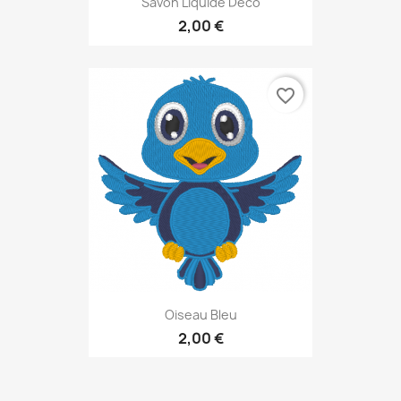
Savon Liquide Déco
2,00 €
favorite_border
Oiseau Bleu
2,00 €