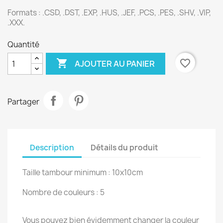
Formats :
.CSD, .DST, .EXP, .HUS, .JEF, .PCS, .PES, .SHV, .VIP,
.XXX.
Quantité

favorite_border
AJOUTER AU PANIER
Partager
Description
Détails du produit
Taille tambour minimum : 10x10cm
Nombre de couleurs : 5
Vous pouvez bien évidemment changer la couleur