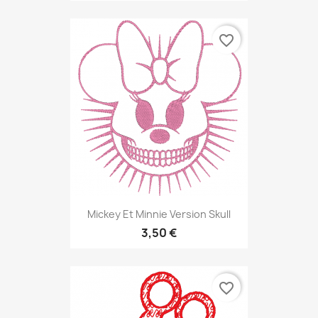
favorite_border
Mickey Et Minnie Version Skull
3,50 €
favorite_border