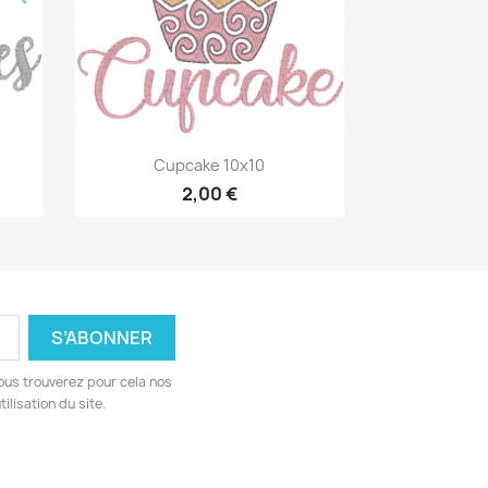
Aperçu rapide

Cupcake 10x10
2,00 €
ous trouverez pour cela nos
ilisation du site.