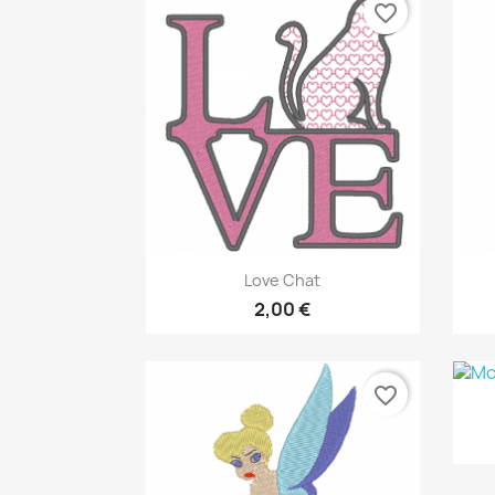
favorite_border
Aperçu rapide

Love Chat
2,00 €
favorite_border