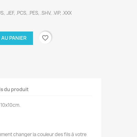
, .JEF, .PCS, .PES, .SHV, .VIP, .XXX
favorite_border
 AU PANIER
ls du produit
 10x10cm.
ent changer la couleur des fils à votre