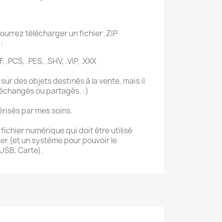
ourrez télécharger un fichier .ZIP
:
F, .PCS, .PES, .SHV, .VIP, .XXX
sur des objets destinés à la vente, mais il
 échangés ou partagés. :)
érisés par mes soins.
ichier numérique qui doit être utilisé
r (et un système pour pouvoir le
 USB, Carte).