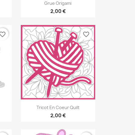
Aperçu rapide

Grue Origami
2,00 €
vorite_border
favorite_border
Aperçu rapide

Tricot En Coeur Quilt
2,00 €