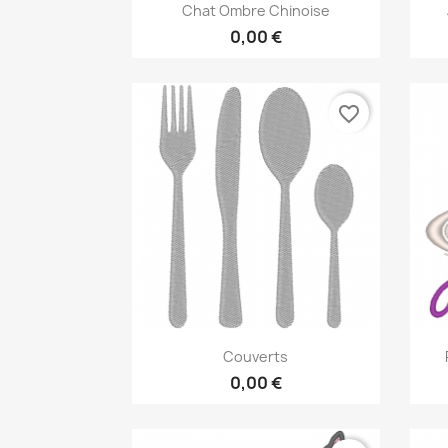
Aperçu rapide

Chat Ombre Chinoise
0,00 €
favorite_border
Aperçu rapide

Couverts
0,00 €