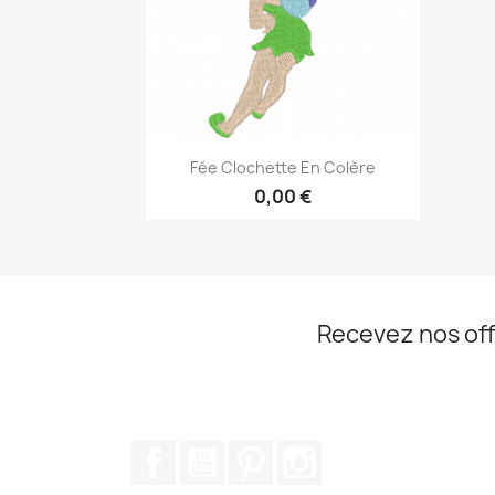
Aperçu rapide

Fée Clochette En Colère
0,00 €
Recevez nos off
Facebook
YouTube
Pinterest
Instagram