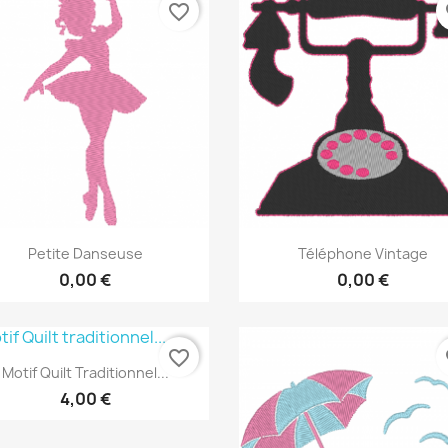
favorite_border
fa
Aperçu rapide
Aperçu rapide


Petite Danseuse
Téléphone Vintage
0,00 €
0,00 €
favorite_border
fa
Aperçu rapide

Motif Quilt Traditionnel...
4,00 €