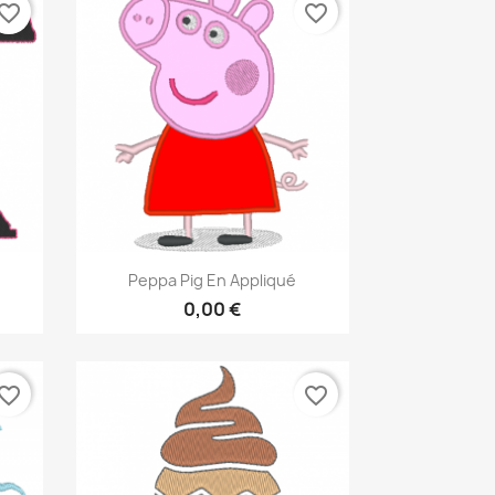
vorite_border
favorite_border
Aperçu rapide

Peppa Pig En Appliqué
0,00 €
vorite_border
favorite_border