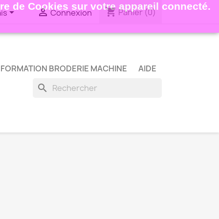
ture de Cookies sur votre appareil connecté.
shopping_cart


Panier
(0)
is
Connexion
FORMATION BRODERIE MACHINE
AIDE
search