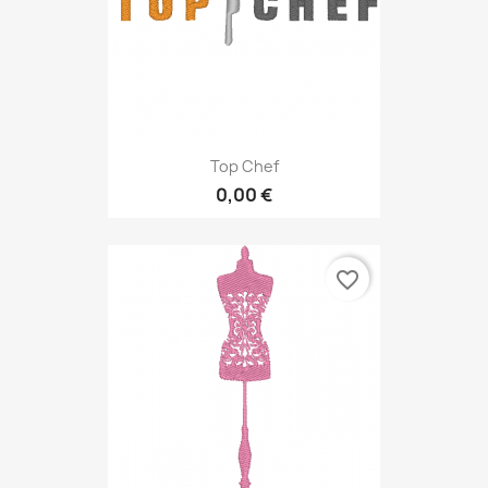
Top Chef
0,00 €
favorite_border