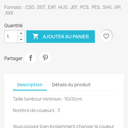
Formats : .CSD, .DST, .EXP, .HUS, .JEF, .PCS, .PES, .SHV, .VIP,
.XXX
Quantité

favorite_border
AJOUTER AU PANIER
Partager
Description
Détails du produit
Taille tambour minimum : 10x10cm.
Nombre de couleurs : 3
Vous pouvez bien évidemment changer la couleur