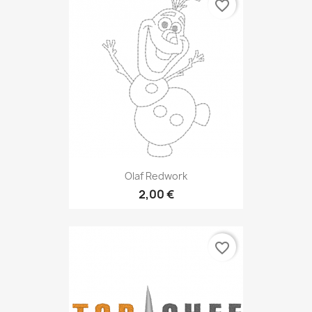
favorite_border
Olaf Redwork
2,00 €
favorite_border