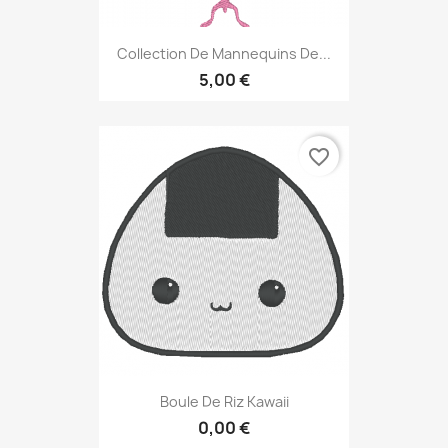
Collection De Mannequins De...
5,00 €
favorite_border
Boule De Riz Kawaii
0,00 €