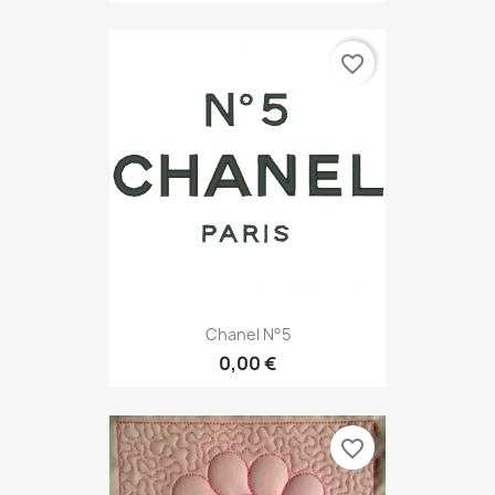
favorite_border
Chanel N°5
0,00 €
favorite_border