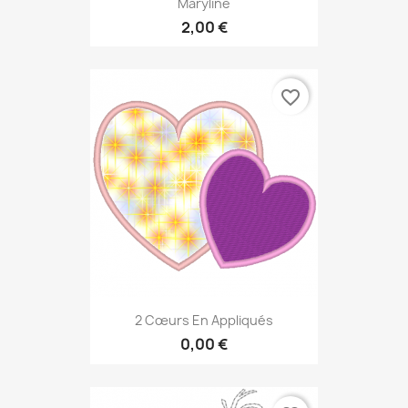
Maryline
2,00 €
favorite_border
2 Cœurs En Appliqués
0,00 €