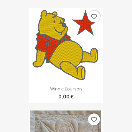
favorite_border
Winnie L'ourson
0,00 €
favorite_border