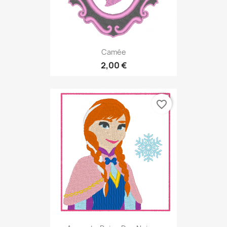
Camée
2,00 €
favorite_border