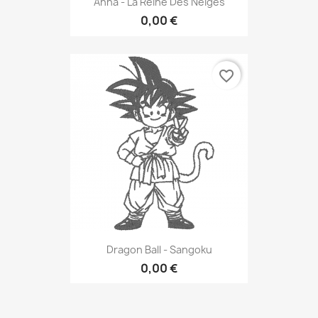
Anna - La Reine Des Neiges
0,00 €
favorite_border
Dragon Ball - Sangoku
0,00 €