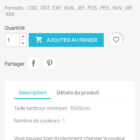
Formats : .CSD, .DST, .EXP, .HUS, .JEF, .PCS, .PES, .SHV, .VIP,
.XXX
Quantité

favorite_border
AJOUTER AU PANIER
Partager
Description
Détails du produit
Taille tambour minimum : 10x10cm.
Nombre de couleurs : 1
Vous pouvez bien évidemment changer la couleur