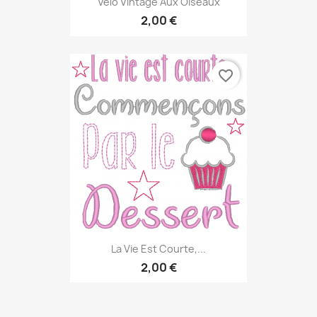
Velo Vintage Aux Oiseaux
2,00 €
favorite_border
La Vie Est Courte,...
2,00 €