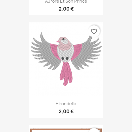
Aurore Et Son Prince
2,00 €
favorite_border
Hirondelle
2,00 €