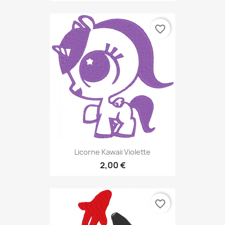
favorite_border
Licorne Kawaii Violette
2,00 €
favorite_border