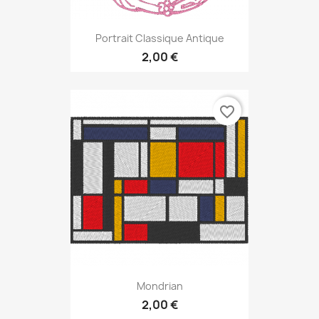
Portrait Classique Antique
2,00 €
favorite_border
Mondrian
2,00 €