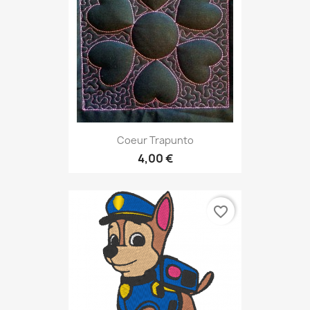
Coeur Trapunto
4,00 €
favorite_border