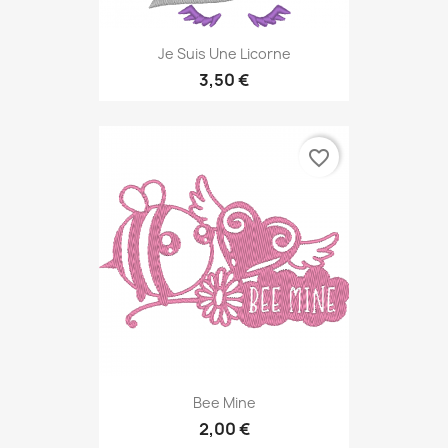
Je Suis Une Licorne
3,50 €
favorite_border
Bee Mine
2,00 €