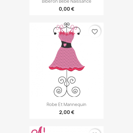
Biberon Bébé Naissance
0,00 €
favorite_border
Robe Et Mannequin
2,00 €