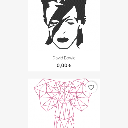
David Bowie
0,00 €
favorite_border