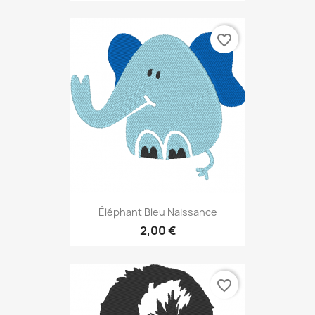
favorite_border
Éléphant Bleu Naissance
2,00 €
favorite_border