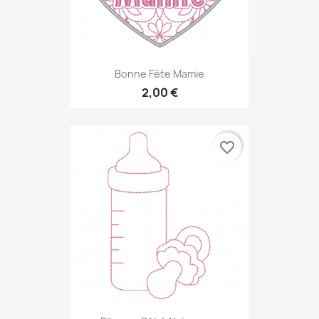
Bonne Fête Mamie
2,00 €
favorite_border