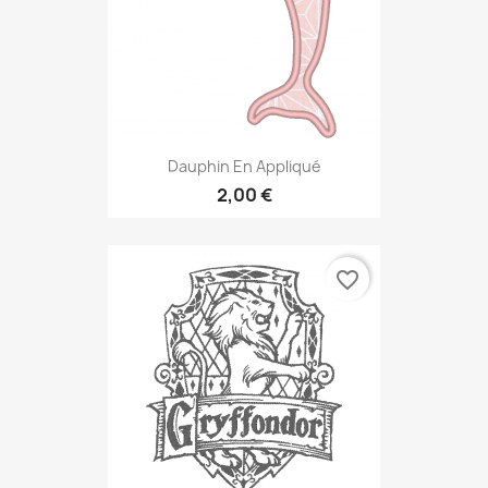
Dauphin En Appliqué
2,00 €
favorite_border