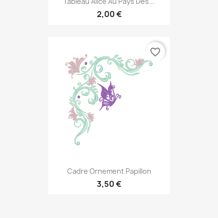
Tableau Alice Au Pays Des...
2,00 €
favorite_border
Cadre Ornement Papillon
3,50 €