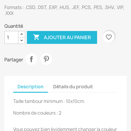
Formats : .CSD, .DST, .EXP, .HUS, .JEF, .PCS, .PES, .SHV, .VIP,
.XXX
Quantité

favorite_border
AJOUTER AU PANIER
Partager
Description
Détails du produit
Taille tambour minimum : 10x10cm.
Nombre de couleurs : 2
Vous pouvez bien évidemment changer la couleur