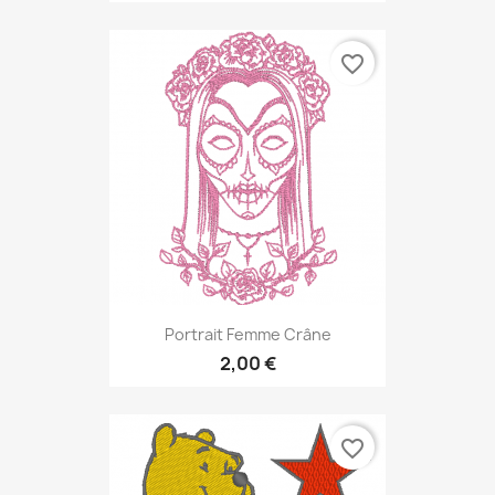
favorite_border
Portrait Femme Crâne
2,00 €
favorite_border