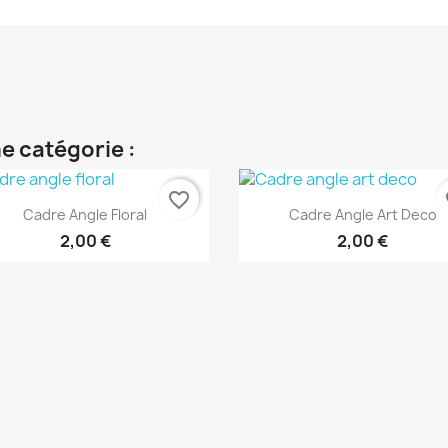
e catégorie :
favorite_border
fa
Aperçu rapide
Aperçu rapide


Cadre Angle Floral
Cadre Angle Art Deco
2,00 €
2,00 €