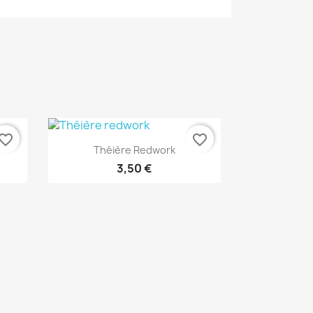
vorite_border
favorite_border
Aperçu rapide

Théière Redwork
3,50 €