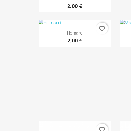
2,00 €
favorite_border
Aperçu rapide

Homard
2,00 €
favorite_border