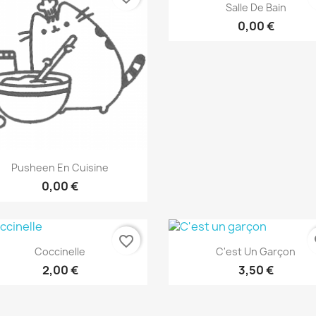
Aperçu rapide

Salle De Bain
0,00 €
Aperçu rapide

Pusheen En Cuisine
0,00 €
favorite_border
fa
Aperçu rapide
Aperçu rapide


Coccinelle
C'est Un Garçon
2,00 €
3,50 €