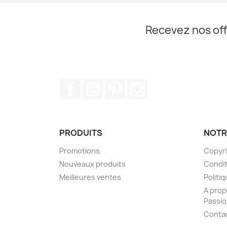
Recevez nos off
Facebook
YouTube
Pinterest
Instagram
PRODUITS
NOTR
Promotions
Copyr
Nouveaux produits
Condit
Meilleures ventes
Politiq
A prop
Passi
Conta