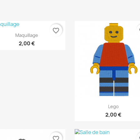
favorite_border
fa
Aperçu rapide

Maquillage
2,00 €
Aperçu rapide

Lego
2,00 €
favorite_border
fa