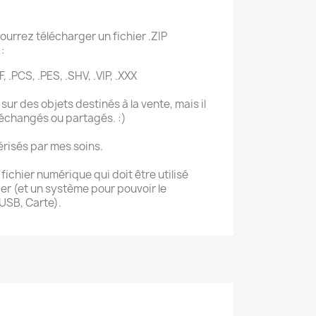
ourrez télécharger un fichier .ZIP
:
F, .PCS, .PES, .SHV, .VIP, .XXX
sur des objets destinés à la vente, mais il
 échangés ou partagés. :)
érisés par mes soins.
ichier numérique qui doit être utilisé
r (et un système pour pouvoir le
 USB, Carte).