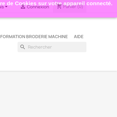
ture de Cookies sur votre appareil connecté.
shopping_cart


Panier
(0)
is
Connexion
FORMATION BRODERIE MACHINE
AIDE
search