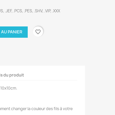
, .JEF, .PCS, .PES, .SHV, .VIP, .XXX
favorite_border
 AU PANIER
ls du produit
 10x10cm.
ent changer la couleur des fils à votre