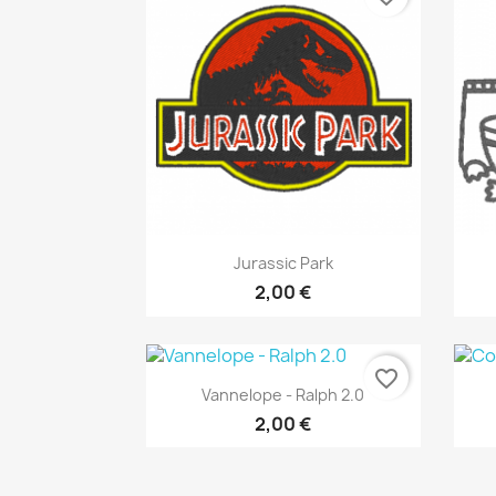
Aperçu rapide

Jurassic Park
2,00 €
favorite_border
Aperçu rapide

Vannelope - Ralph 2.0
2,00 €