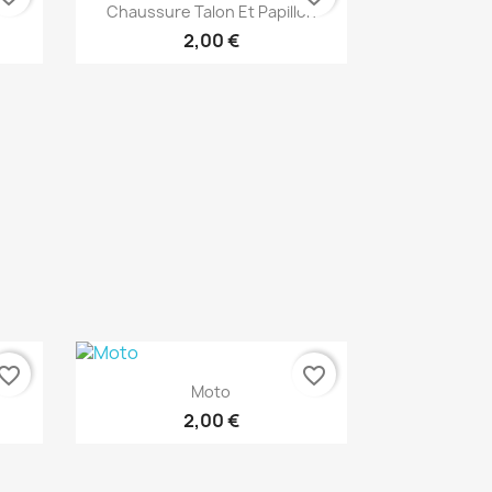
Aperçu rapide

Chaussure Talon Et Papillon
2,00 €
vorite_border
favorite_border
Aperçu rapide

Moto
2,00 €