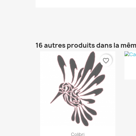
16 autres produits dans la mêm
favorite_border
Aperçu rapide

Colibri