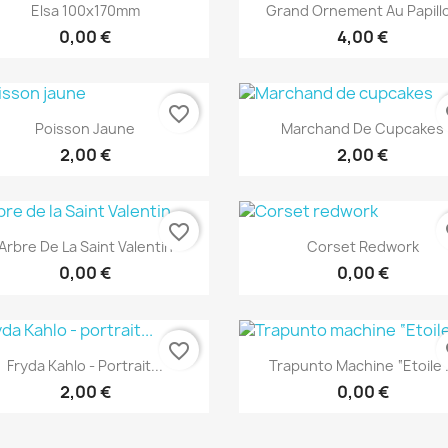
Aperçu rapide
Aperçu rapide


Elsa 100x170mm
Grand Ornement Au Papill
0,00 €
4,00 €
favorite_border
fa
Aperçu rapide
Aperçu rapide


Poisson Jaune
Marchand De Cupcakes
2,00 €
2,00 €
favorite_border
fa
Aperçu rapide
Aperçu rapide


Arbre De La Saint Valentin
Corset Redwork
0,00 €
0,00 €
favorite_border
fa
Aperçu rapide
Aperçu rapide


Fryda Kahlo - Portrait...
Trapunto Machine “Etoile”.
2,00 €
0,00 €