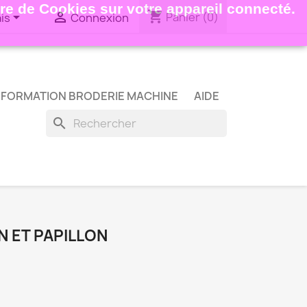
ture de Cookies sur votre appareil connecté.
shopping_cart


Panier
(0)
is
Connexion
FORMATION BRODERIE MACHINE
AIDE
search
 ET PAPILLON