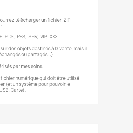
ourrez télécharger un fichier .ZIP
:
F, .PCS, .PES, .SHV, .VIP, .XXX
sur des objets destinés à la vente, mais il
 échangés ou partagés. :)
érisés par mes soins.
ichier numérique qui doit être utilisé
r (et un système pour pouvoir le
 USB, Carte).