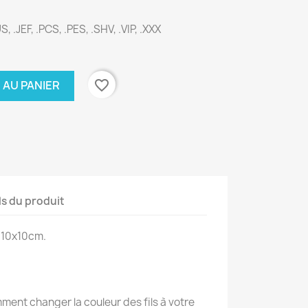
, .JEF, .PCS, .PES, .SHV, .VIP, .XXX
favorite_border
 AU PANIER
ls du produit
 10x10cm.
ent changer la couleur des fils à votre