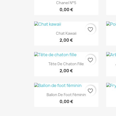
Aperçu rapide

Chanel N°5
0,00 €
favorite_border
Aperçu rapide

Chat Kawaii
2,00 €
favorite_border
Aperçu rapide

Tête De Chaton Fille
2,00 €
favorite_border
Aperçu rapide

Ballon De Foot Féminin
0,00 €