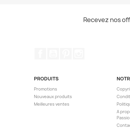
Recevez nos off
Facebook
YouTube
Pinterest
Instagram
PRODUITS
NOTR
Promotions
Copyr
Nouveaux produits
Condit
Meilleures ventes
Politiq
A prop
Passi
Conta