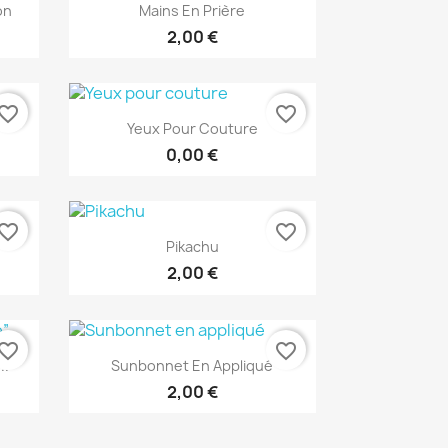
Aperçu rapide

on
Mains En Prière
2,00 €
vorite_border
favorite_border
Aperçu rapide

Yeux Pour Couture
0,00 €
vorite_border
favorite_border
Aperçu rapide

Pikachu
2,00 €
vorite_border
favorite_border
Aperçu rapide

..
Sunbonnet En Appliqué
2,00 €