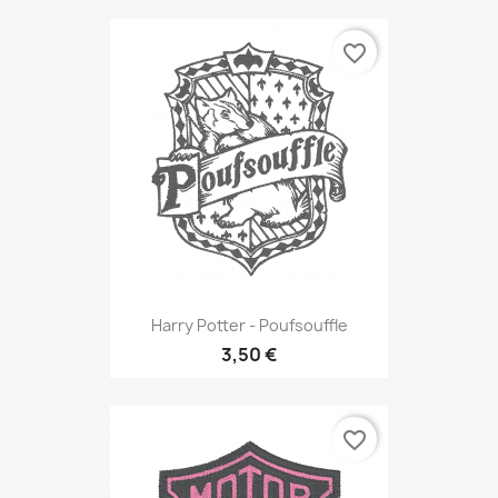
favorite_border
Harry Potter - Poufsouffle
3,50 €
favorite_border