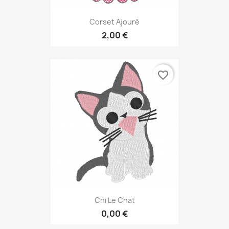
Corset Ajouré
2,00 €
favorite_border
Chi Le Chat
0,00 €