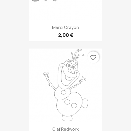
Merci Crayon
2,00 €
favorite_border
Olaf Redwork