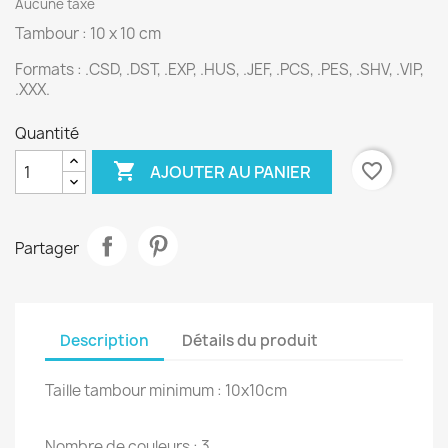
Aucune taxe
Tambour : 10 x 10 cm
Formats :
.CSD, .DST, .EXP, .HUS, .JEF, .PCS, .PES, .SHV, .VIP,
.XXX.
Quantité

favorite_border
AJOUTER AU PANIER
Partager
Description
Détails du produit
Taille tambour minimum : 10x10cm
Nombre de couleurs : 3