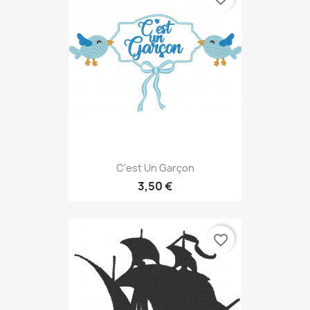
C'est Un Garçon
3,50 €
favorite_border