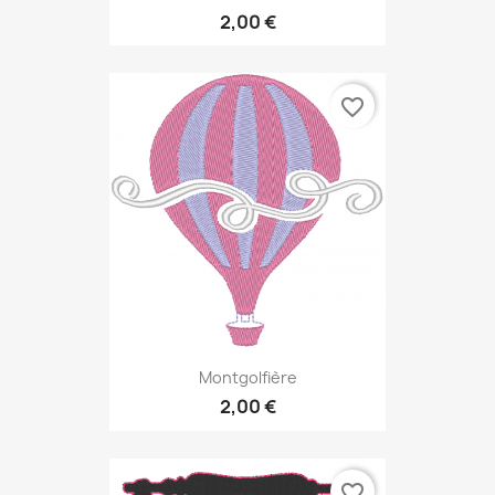
2,00 €
favorite_border
Montgolfière
2,00 €
favorite_border