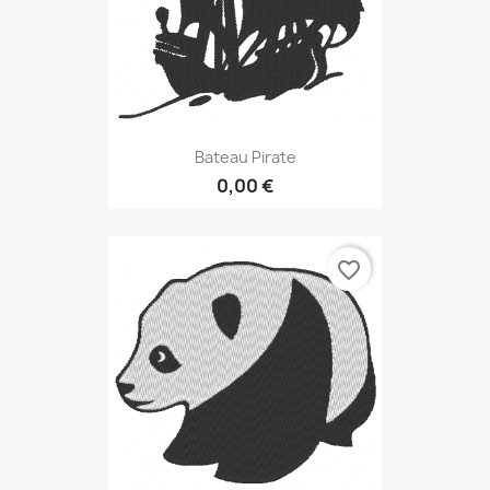
Bateau Pirate
0,00 €
favorite_border