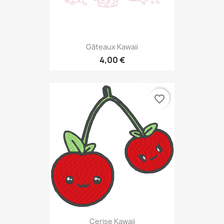
Gâteaux Kawaii
4,00 €
favorite_border
Cerise Kawaii