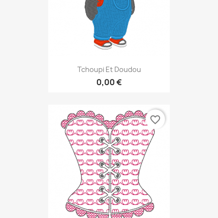
Tchoupi Et Doudou
0,00 €
favorite_border