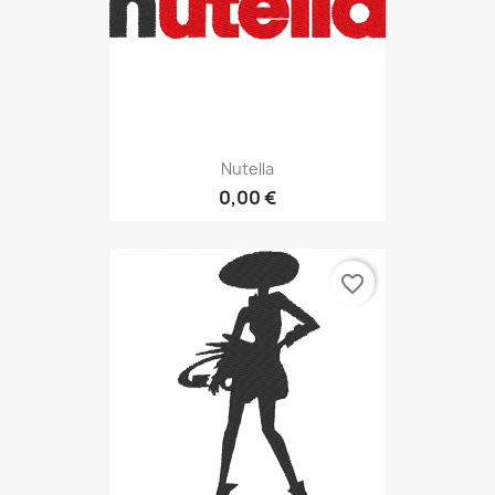
Nutella
0,00 €
favorite_border