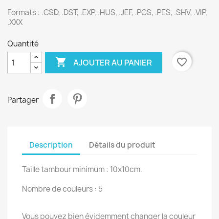
Formats : .CSD, .DST, .EXP, .HUS, .JEF, .PCS, .PES, .SHV, .VIP,
.XXX
Quantité

favorite_border
AJOUTER AU PANIER
Partager
Description
Détails du produit
Taille tambour minimum : 10x10cm.
Nombre de couleurs : 5
Vous pouvez bien évidemment changer la couleur