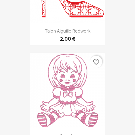
Talon Aiguille Redwork
2,00 €
favorite_border