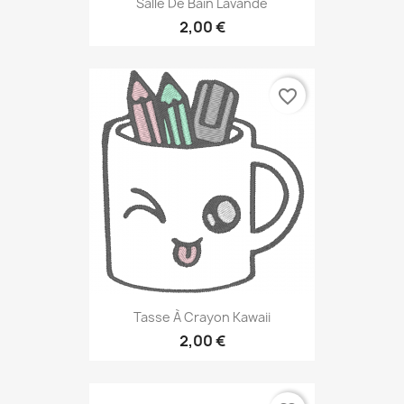
Salle De Bain Lavande
2,00 €
favorite_border
Tasse À Crayon Kawaii
2,00 €