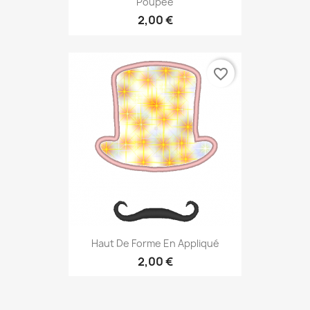
Poupée
2,00 €
favorite_border
Haut De Forme En Appliqué
2,00 €