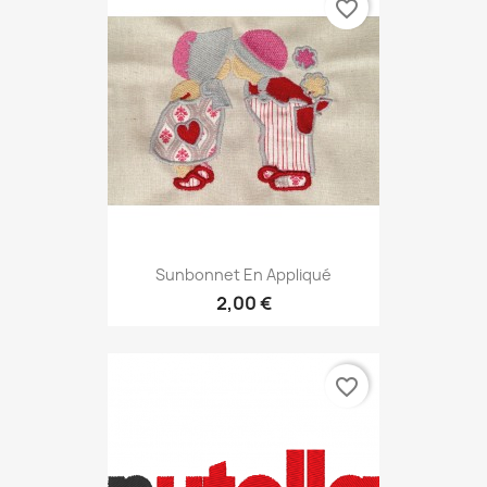
favorite_border
Sunbonnet En Appliqué
2,00 €
favorite_border