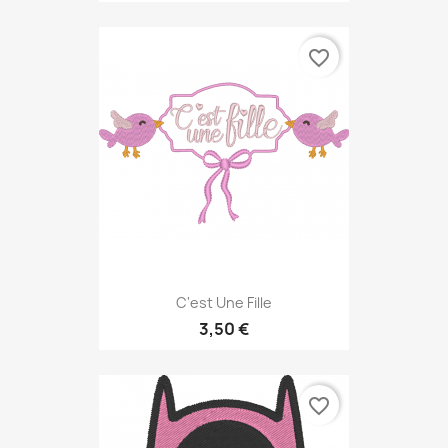
favorite_border
C'est Une Fille
3,50 €
favorite_border