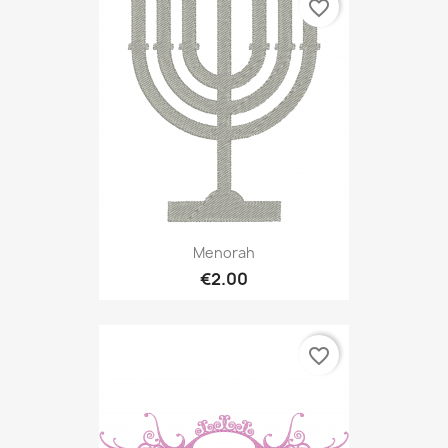
favorite_border
Menorah
€2.00
favorite_border