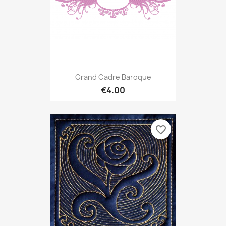
Grand Cadre Baroque
€4.00
favorite_border