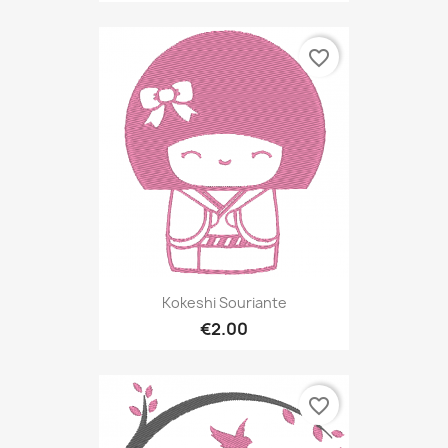
favorite_border
Kokeshi Souriante
€2.00
favorite_border