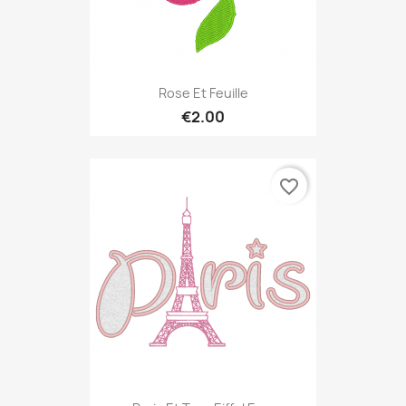
Rose Et Feuille
€2.00
favorite_border