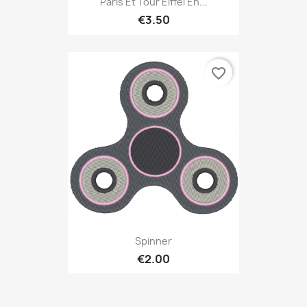
Paris Et Tour Eiffel En...
€3.50
favorite_border
Spinner
€2.00