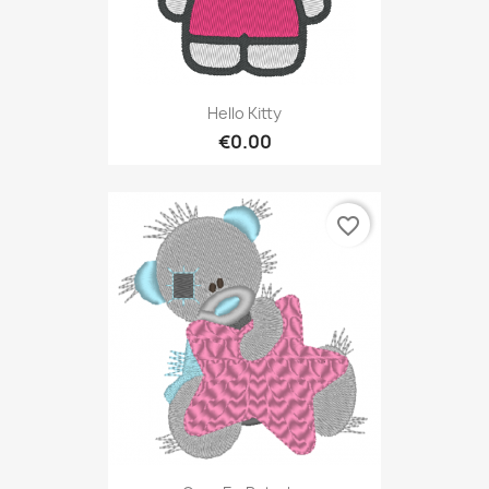
Hello Kitty
€0.00
favorite_border