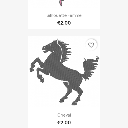
Silhouette Femme
€2.00
favorite_border
Cheval
€2.00