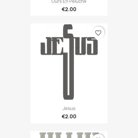
Ours En Peluche
€2.00
favorite_border
Jesus
€2.00