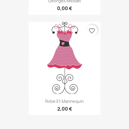
Georges Mickael
0,00 €
favorite_border
Robe Et Mannequin
2,00 €