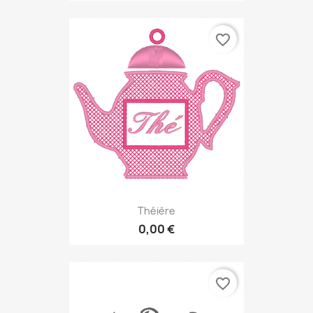
favorite_border
Théière
0,00 €
favorite_border