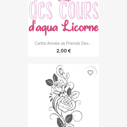
Cette Année Je Prends Des...
2,00 €
favorite_border