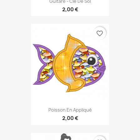
Guitare - Clé De Sol
2,00 €
favorite_border
Poisson En Appliqué
2,00 €