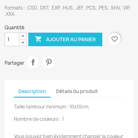
Formats :
.CSD, .DST, .EXP, .HUS, .JEF, .PCS, .PES, .SHV, .VIP,
.XXX.
Quantité

favorite_border
AJOUTER AU PANIER
Partager
Description
Détails du produit
Taille tambour minimum : 10x10cm.
Nombre de couleurs : 1
Vous pouvez bien évidemment changer la couleur