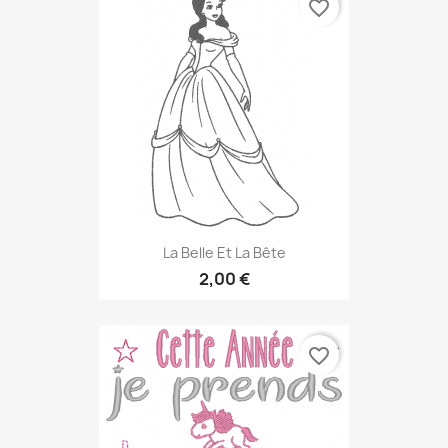
favorite_border
La Belle Et La Bête
2,00 €
favorite_border