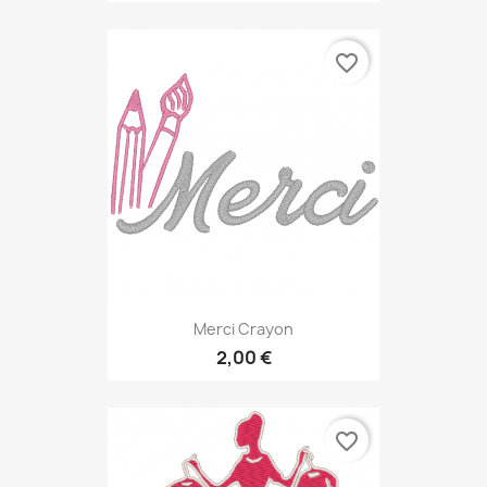
favorite_border
Merci Crayon
2,00 €
favorite_border