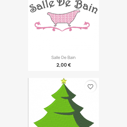
Salle De Bain
2,00 €
favorite_border